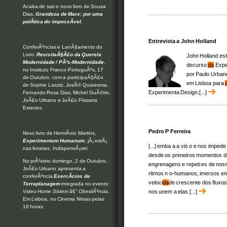
Acaba de sair o novo livro de Sousa
Dias,
Grandeza de Marx: por uma
polÃ­tica do impossÃ­vel
.
Entrevista a John Holland
ConferÃªncias e LanÃ§amento do
Livro:
RevisitaÃ§Ã£o da Querela
John Holland es
Modernidade / PÃ³s-Modernidade
,
decurso
da
Exper
no Instituto Franco-PortuguÃªs, 17
por Paulo Urba
de Outubro, com a participaÃ§Ã£o
em Lisboa para
de Sophie Laszlo, JosÃ© Quaresma,
Experimenta Design.[...]
Fernando Rosa Dias, Michel GuÃ©rin,
JoÃ£o Urbano e JoÃ£o Pissarra
Esteves.
Pedro P Ferreira
Novo livro de HermÃ­nio Martins,
Experimentum Humanum
, jÃ¡ estÃ¡
[...] emba a a vis o e nos impe
nas livrarias. IndispensÃ¡vel.
desde os primeiros momentos de
No prÃ³ximo domingo, 2 de Outubro,
engrenagens e repeti es de noss
JoÃ£o Urbano apresenta a
ritmos n o-humanos, imersos em 
conferÃªncia
ExercÃ­cios de
veloci
da
de crescente dos fluxos
Terraplanagem
integrada no evento
nos unem a elas.[...]
Video Home Sistem
â€”
ObediÃªncia
.
Em Lisboa, no Cinema Nimas pelas
16 horas.