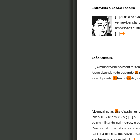
Entrevista a JoÃ£o Tabarra
[...] ZDB e na Ga
vem evidenciar 
ambiciosas e in
[...]
João Oliveira
[...] A mulher veneno mant m se
fosse dizendo tudo depende
da
t
tudo depende
da
tua utili
da
de, t
A Equival ncias
da
s Cat stofres
Rosa 11,5 18 cm, 82 p g.[...] a
de um milhar de quil metros, o qu
Contudo, de Fukushima central 
habito, a dist ncia dez vezes ma
afastamento suficiente[...]