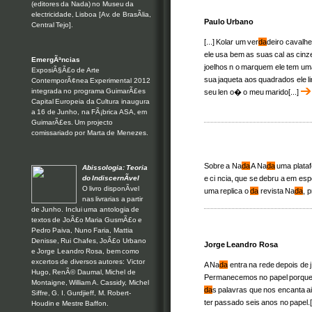
(editores da Nada) no Museu da
electricidade, Lisboa [Av. de BrasÃ­lia,
Paulo Urbano
Central Tejo].
[...] Kolar um ver
da
deiro cavalhe
ele usa bem as suas cal as cinze
EmergÃªncias
joelhos n o marquem ele tem uma
ExposiÃ§Ã£o de Arte
sua jaqueta aos quadrados ele l
ContemporÃ¢nea Experimental 2012
integrada no programa GuimarÃ£es
seu len o� o meu marido[...]
Capital Europeia da Cultura inaugura
a 16 de Junho, na FÃ¡brica ASA, em
GuimarÃ£es. Um projecto
comissariado por Marta de Menezes.
Sobre a Na
da
A Na
da
uma platafo
Abissologia: Teoria
e ci ncia, que se debru a em espe
do IndiscernÃ­vel
O livro disponÃ­vel
uma replica o
da
revista Na
da
, 
nas livrarias a partir
de Junho. Inclui uma antologia de
textos de JoÃ£o Maria GusmÃ£o e
Pedro Paiva, Nuno Faria, Mattia
Denisse, Rui Chafes, JoÃ£o Urbano
Jorge Leandro Rosa
e Jorge Leandro Rosa, bem como
excertos de diversos autores: Victor
A Na
da
entra na rede depois de j
Hugo, RenÃ© Daumal, Michel de
Permanecemos no papel porque e
Montaigne, William A. Cassidy, Michel
da
s palavras que nos encanta a
Siffre, G. I. Gurdjieff, M. Robert-
ter passado seis anos no papel.[
Houdin e Mestre Baffon.