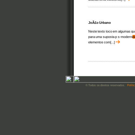
JoÃ£o Urbano
Neste texto toco em algumas que
para uma suposta p s-moderni
d
elementos com[...]
© Todos os direitos reservados.
Políti