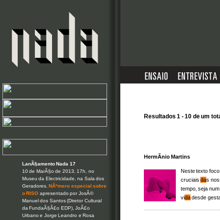
Resultados 1 - 10 de um tot
HermÃ­nio Martins
LanÃ§amento Nada 17
Neste texto foco
10 de MarÃ§o de 2013, 17h, no
Museu da Electricidade, na Sala dos
cruciais
da
s noss
Geradores.
NÃºmero especial sobre
tempo, seja num 
o RISO
apresentado por JosÃ©
vi
da
desde gesta 
Manuel dos Santos (Diretor Cultural
da FundaÃ§Ã£o EDP), JoÃ£o
Urbano e Jorge Leandro e Rosa