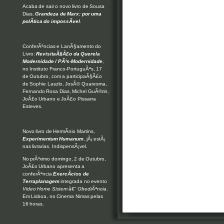
Acaba de sair o novo livro de Sousa
Dias,
Grandeza de Marx: por uma
polÃ­tica do impossÃ­vel
.
ConferÃªncias e LanÃ§amento do
Livro:
RevisitaÃ§Ã£o da Querela
Modernidade / PÃ³s-Modernidade
,
no Instituto Franco-PortuguÃªs, 17
de Outubro, com a participaÃ§Ã£o
de Sophie Laszlo, JosÃ© Quaresma,
Fernando Rosa Dias, Michel GuÃ©rin,
JoÃ£o Urbano e JoÃ£o Pissarra
Esteves.
Novo livro de HermÃ­nio Martins,
Experimentum Humanum
, jÃ¡ estÃ¡
nas livrarias. IndispensÃ¡vel.
No prÃ³ximo domingo, 2 de Outubro,
JoÃ£o Urbano apresenta a
conferÃªncia
ExercÃ­cios de
Terraplanagem
integrada no evento
Video Home Sistem
â€”
ObediÃªncia
.
Em Lisboa, no Cinema Nimas pelas
16 horas.