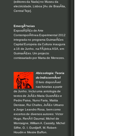
(editores da Nada) no Museu da
electricidade, Lisboa [Av. de BrasÃ­lia,
Central Tejo].
EmergÃªncias
ExposiÃ§Ã£o de Arte
ContemporÃ¢nea Experimental 2012
integrada no programa GuimarÃ£es
Capital Europeia da Cultura inaugura
a 16 de Junho, na FÃ¡brica ASA, em
GuimarÃ£es. Um projecto
comissariado por Marta de Menezes.
Abissologia: Teoria
do IndiscernÃ­vel
O livro disponÃ­vel
nas livrarias a partir
de Junho. Inclui uma antologia de
textos de JoÃ£o Maria GusmÃ£o e
Pedro Paiva, Nuno Faria, Mattia
Denisse, Rui Chafes, JoÃ£o Urbano
e Jorge Leandro Rosa, bem como
excertos de diversos autores: Victor
Hugo, RenÃ© Daumal, Michel de
Montaigne, William A. Cassidy, Michel
Siffre, G. I. Gurdjieff, M. Robert-
Houdin e Mestre Baffon.