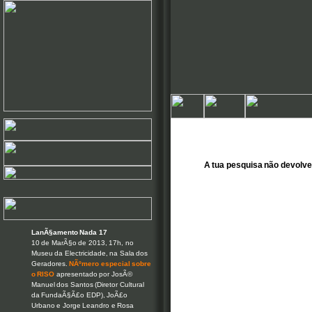
A tua pesquisa não devol
LanÃ§amento Nada 17
10 de MarÃ§o de 2013, 17h, no
Museu da Electricidade, na Sala dos
Geradores.
NÃºmero especial sobre
o RISO
apresentado por JosÃ©
Manuel dos Santos (Diretor Cultural
da FundaÃ§Ã£o EDP), JoÃ£o
Urbano e Jorge Leandro e Rosa