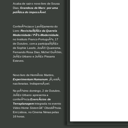
Acaba de sair o novo livro de Sousa
Dias,
Grandeza de Marx: por uma
polÃ­tica do impossÃ­vel
.
ConferÃªncias e LanÃ§amento do
Livro:
RevisitaÃ§Ã£o da Querela
Modernidade / PÃ³s-Modernidade
,
no Instituto Franco-PortuguÃªs, 17
de Outubro, com a participaÃ§Ã£o
de Sophie Laszlo, JosÃ© Quaresma,
Fernando Rosa Dias, Michel GuÃ©rin,
JoÃ£o Urbano e JoÃ£o Pissarra
Esteves.
Novo livro de HermÃ­nio Martins,
Experimentum Humanum
, jÃ¡ estÃ¡
nas livrarias. IndispensÃ¡vel.
No prÃ³ximo domingo, 2 de Outubro,
JoÃ£o Urbano apresenta a
conferÃªncia
ExercÃ­cios de
Terraplanagem
integrada no evento
Video Home Sistem
â€”
ObediÃªncia
.
Em Lisboa, no Cinema Nimas pelas
16 horas.