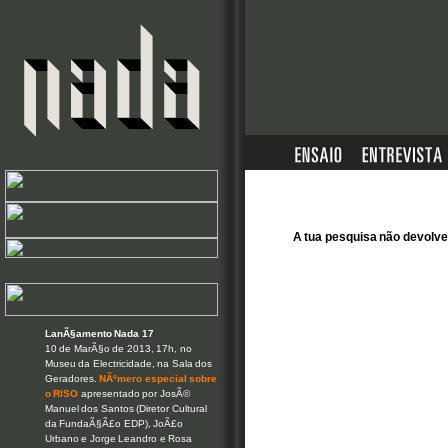
A tua pesquisa não devol
LanÃ§amento Nada 17
10 de MarÃ§o de 2013, 17h, no
Museu da Electricidade, na Sala dos
Geradores.
NÃºmero especial sobre
o RISO
apresentado por JosÃ©
Manuel dos Santos (Diretor Cultural
da FundaÃ§Ã£o EDP), JoÃ£o
Urbano e Jorge Leandro e Rosa