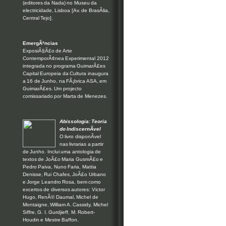
(editores da Nada) no Museu da
electricidade, Lisboa [Av. de BrasÃ­lia,
Central Tejo].
EmergÃªncias
ExposiÃ§Ã£o de Arte
ContemporÃ¢nea Experimental 2012
integrada no programa GuimarÃ£es
Capital Europeia da Cultura inaugura
a 16 de Junho, na FÃ¡brica ASA, em
GuimarÃ£es. Um projecto
comissariado por Marta de Menezes.
Abissologia: Teoria
do IndiscernÃ­vel
O livro disponÃ­vel
nas livrarias a partir
de Junho. Inclui uma antologia de
textos de JoÃ£o Maria GusmÃ£o e
Pedro Paiva, Nuno Faria, Mattia
Denisse, Rui Chafes, JoÃ£o Urbano
e Jorge Leandro Rosa, bem como
excertos de diversos autores: Victor
Hugo, RenÃ© Daumal, Michel de
Montaigne, William A. Cassidy, Michel
Siffre, G. I. Gurdjieff, M. Robert-
Houdin e Mestre Baffon.