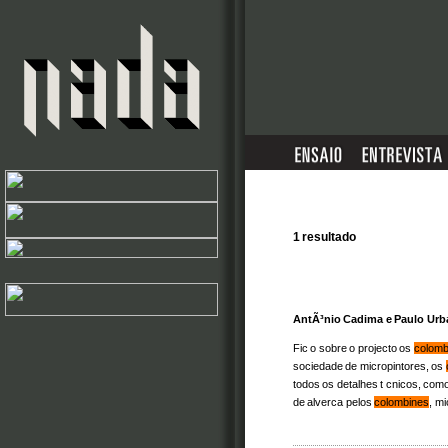
1 resultado
AntÃ³nio Cadima e Paulo Ur
Fic o sobre o projecto os
colomb
sociedade de micropintores, os
todos os detalhes t cnicos, com
de alverca pelos
colombines
, mi