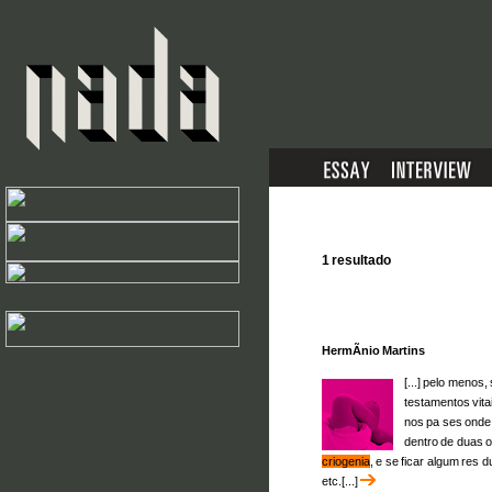
1 resultado
HermÃ­nio Martins
[...] pelo menos,
testamentos vita
nos pa ses onde 
dentro de duas ou
criogenia
, e se ficar algum res d
etc.[...]