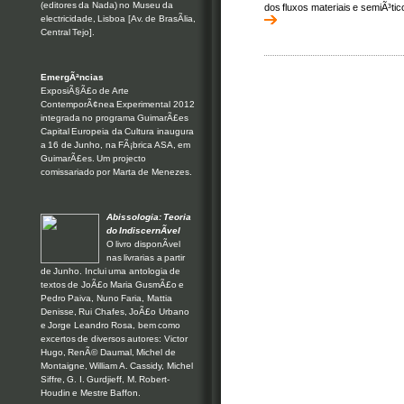
(editores da Nada) no Museu da
dos fluxos materiais e semiÃ³ti
electricidade, Lisboa [Av. de BrasÃ­lia,
Central Tejo].
EmergÃªncias
ExposiÃ§Ã£o de Arte
ContemporÃ¢nea Experimental 2012
integrada no programa GuimarÃ£es
Capital Europeia da Cultura inaugura
a 16 de Junho, na FÃ¡brica ASA, em
GuimarÃ£es. Um projecto
comissariado por Marta de Menezes.
Abissologia: Teoria
do IndiscernÃ­vel
O livro disponÃ­vel
nas livrarias a partir
de Junho. Inclui uma antologia de
textos de JoÃ£o Maria GusmÃ£o e
Pedro Paiva, Nuno Faria, Mattia
Denisse, Rui Chafes, JoÃ£o Urbano
e Jorge Leandro Rosa, bem como
excertos de diversos autores: Victor
Hugo, RenÃ© Daumal, Michel de
Montaigne, William A. Cassidy, Michel
Siffre, G. I. Gurdjieff, M. Robert-
Houdin e Mestre Baffon.