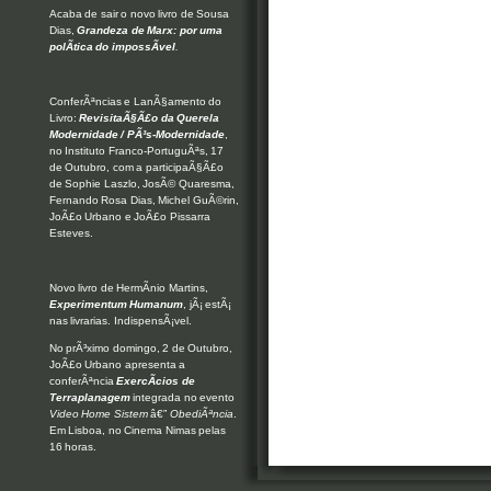
Acaba de sair o novo livro de Sousa
Dias,
Grandeza de Marx: por uma
polÃ­tica do impossÃ­vel
.
ConferÃªncias e LanÃ§amento do
Livro:
RevisitaÃ§Ã£o da Querela
Modernidade / PÃ³s-Modernidade
,
no Instituto Franco-PortuguÃªs, 17
de Outubro, com a participaÃ§Ã£o
de Sophie Laszlo, JosÃ© Quaresma,
Fernando Rosa Dias, Michel GuÃ©rin,
JoÃ£o Urbano e JoÃ£o Pissarra
Esteves.
Novo livro de HermÃ­nio Martins,
Experimentum Humanum
, jÃ¡ estÃ¡
nas livrarias. IndispensÃ¡vel.
No prÃ³ximo domingo, 2 de Outubro,
JoÃ£o Urbano apresenta a
conferÃªncia
ExercÃ­cios de
Terraplanagem
integrada no evento
Video Home Sistem
â€”
ObediÃªncia
.
Em Lisboa, no Cinema Nimas pelas
16 horas.