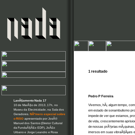
1 resultado
Pedro P Ferreira
LanÃ§amento Nada 17
Vivemos, hÃ¡ algum tempo, co
10 de MarÃ§o de 2013, 17h, no
Museu da Electricidade, na Sala dos
em estado de sonambulismo pro
Geradores.
NÃºmero especial sobre
impede de ver que estamos, pr
o RISO
apresentado por JosÃ©
de vida, crescentemente aprisi
Manuel dos Santos (Diretor Cultural
de nossas prÃ³prias mÃ¡quinas,
da FundaÃ§Ã£o EDP), JoÃ£o
imersos em suas vibraÃ§Ãµes e 
Urbano e Jorge Leandro e Rosa