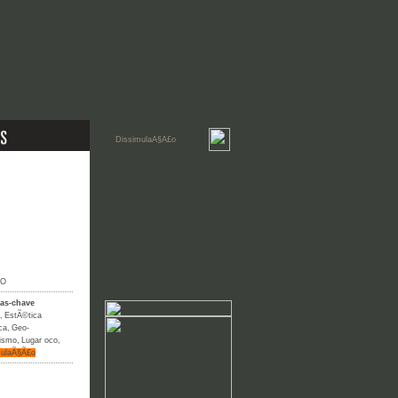
IO
ras-chave
,
EstÃ©tica
ca
,
Geo-
lismo
,
Lugar oco
,
mulaÃ§Ã£o