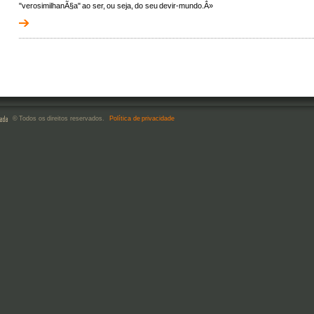
"verosimilhanÃ§a" ao ser, ou seja, do seu devir-mundo.Â»
© Todos os direitos reservados.
Política de privacidade