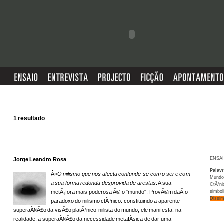
1 resultado
ENSA
Jorge Leandro Rosa
Palav
Â«
O niilismo que nos afecta confunde-se com o ser e com
Mundo
a sua forma redonda desprovida de arestas
. A sua
CtÃ³ni
metÃ¡fora mais poderosa Ã© o "mundo". ProvÃ©m daÃ­ o
simbo
Dissi
paradoxo do niilismo
ctÃ³nico
: constituindo a aparente
superaÃ§Ã£o da visÃ£o platÃ³nico-niilista do mundo, ele manifesta, na
realidade, a superaÃ§Ã£o da necessidade metafÃ­sica de dar uma