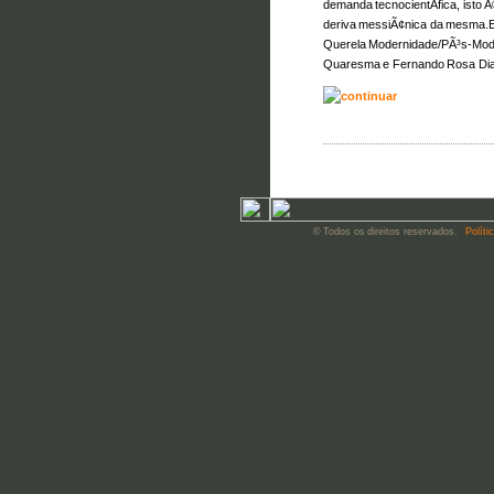
demanda tecnocientÃ­fica, isto 
deriva messiÃ¢nica da mesma.Es
Querela Modernidade/PÃ³s-Mod
Quaresma e Fernando Rosa Dia
© Todos os direitos reservados.
Políti