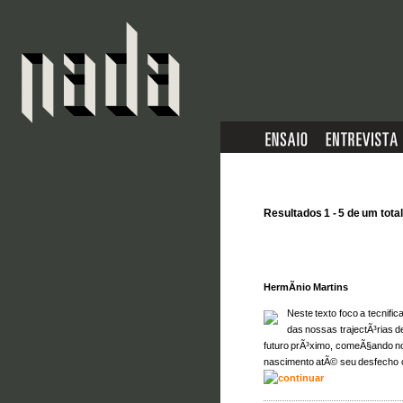
Resultados 1 - 5 de um total
HermÃ­nio Martins
Neste texto foco a tecnif
das nossas trajectÃ³rias d
futuro prÃ³ximo, comeÃ§ando no
nascimento atÃ© seu desfecho 