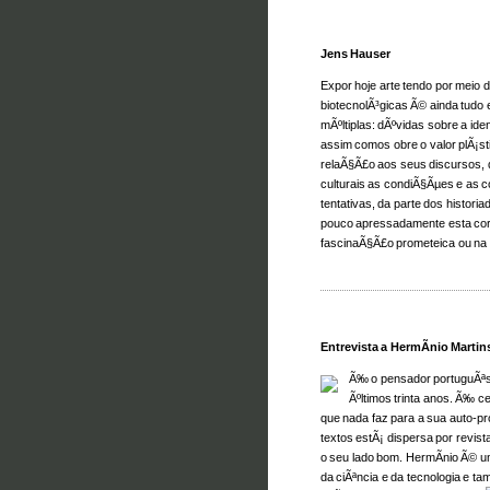
Jens Hauser
Expor hoje arte tendo por meio
biotecnolÃ³gicas Ã© ainda tudo
mÃºltiplas: dÃºvidas sobre a iden
assim comos obre o valor plÃ¡s
rela
Ã§Ã£
o aos seus discursos, 
culturais as condiÃ§Ãµes e as 
tentativas, da parte dos histori
pouco apressadamente esta corr
fascina
Ã§Ã£
o prometeica ou na
Entrevista a HermÃ­nio Martin
Ã‰ o pensador portuguÃªs
Ãºltimos trinta anos. Ã‰ c
que nada faz para a sua auto-p
textos estÃ¡ dispersa por revis
o seu lado bom. HermÃ­nio Ã© u
da ciÃªncia e da tecnologia e t