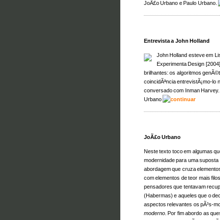
JoÃ£o Urbano e Paulo Urbano.
Entrevista a John Holland
John Holland esteve em Li
Experimenta Design [2004].
brilhantes: os algoritmos genÃ©t
coincidÃªncia entrevistÃ¡mo-lo
conversado com Inman Harvey. 
Urbano
JoÃ£o Urbano
Neste texto toco em algumas q
modernidade para uma suposta
abordagem que cruza elementos 
com elementos de teor mais filos
pensadores que tentavam recup
(Habermas) e aqueles que o dec
aspectos relevantes os pÃ³s-m
moderno
. Por fim abordo as que