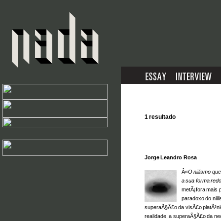
1 resultado
Jorge Leandro Rosa
Â«
O niilismo qu
a sua forma red
metÃ¡fora mais 
paradoxo do nii
superaÃ§Ã£o da visÃ£o platÃ³nic
realidade, a superaÃ§Ã£o da ne