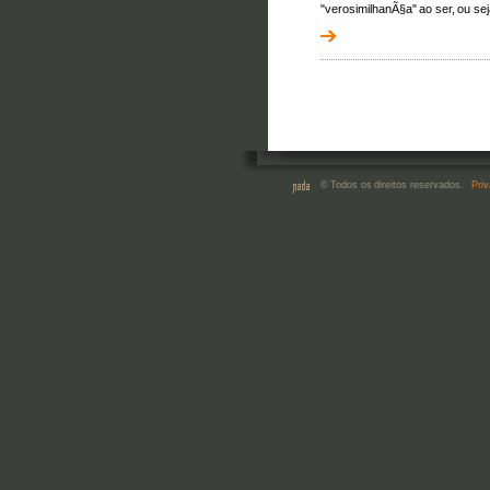
"verosimilhanÃ§a" ao ser, ou se
© Todos os direitos reservados.
Priv