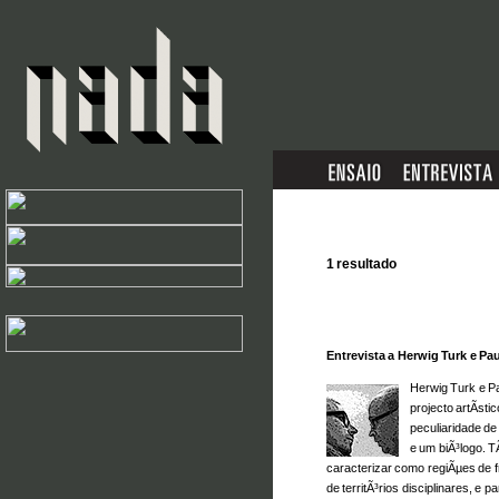
1 resultado
Entrevista a Herwig Turk e Pau
Herwig Turk e P
projecto artÃ­sti
peculiaridade de
e um biÃ³logo. 
caracterizar como regiÃµes de 
de territÃ³rios disciplinares, e