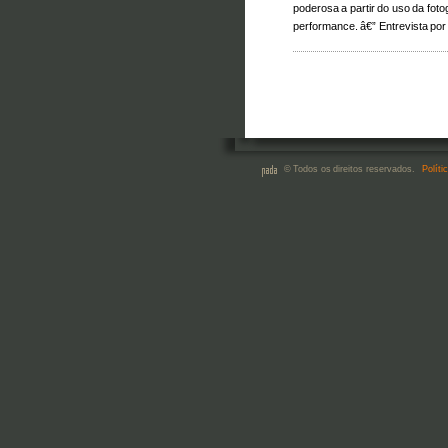
poderosa a partir do uso da fotog
performance. â€” Entrevista p
© Todos os direitos reservados.
Políti