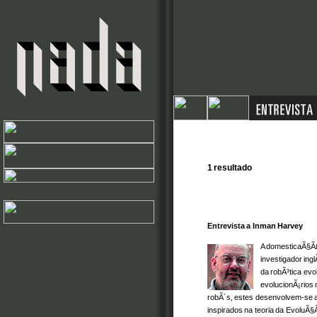
1 resultado
Entrevista a Inman Harvey
A domesticaÃ§Ã£
investigador ing
da robÃ³tica evo
evolucionÃ¡rios
robÃ´s, estes desenvolvem-se 
inspirados na teoria da EvoluÃ