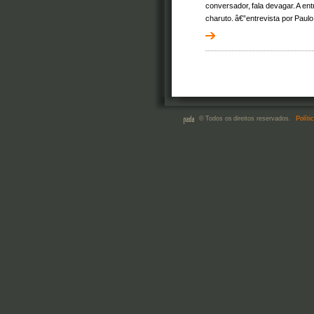
conversador, fala devagar. A en
charuto. â€”entrevista por Pau
© Todos os direitos reservados.
Políti