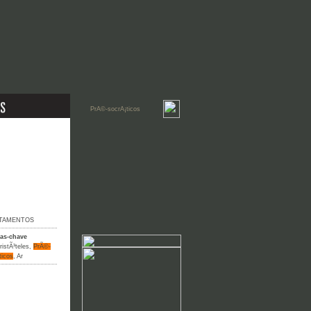
TAMENTOS
ras-chave
ristÃ³teles
,
PrÃ©-
ticos
,
Ar