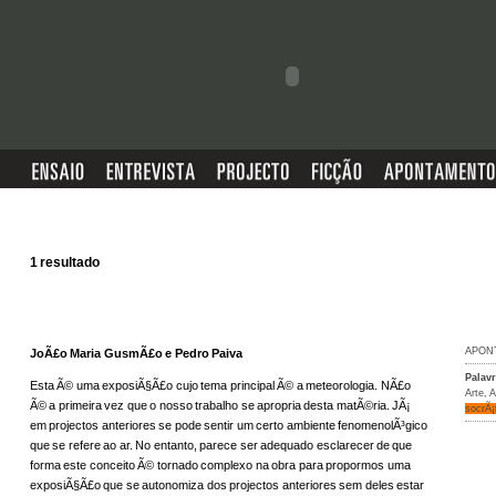
1 resultado
APON
JoÃ£o Maria GusmÃ£o e Pedro Paiva
Palav
Esta Ã© uma exposiÃ§Ã£o cujo tema principal Ã© a meteorologia. NÃ£o
Arte
,
A
Ã© a primeira vez que o nosso trabalho se apropria desta matÃ©ria. JÃ¡
socrÃ¡
em projectos anteriores se pode sentir um certo ambiente fenomenolÃ³gico
que se refere ao ar. No entanto, parece ser adequado esclarecer de que
forma este conceito Ã© tornado complexo na obra para propormos uma
exposiÃ§Ã£o que se autonomiza dos projectos anteriores sem deles estar