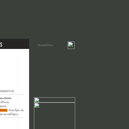
TAMENTOS
ras-chave
iÃªncia
,
gnose
,
Ã©tica
,
PrincÃ­pio da
ude tecnolÃ³gica