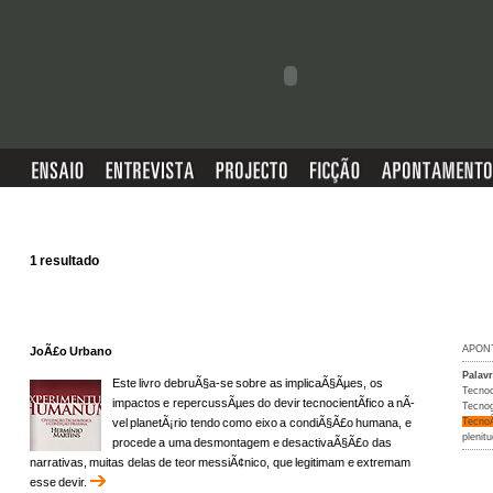
1 resultado
APON
JoÃ£o Urbano
Palav
Este livro debruÃ§a-se sobre as implicaÃ§Ãµes, os
Tecnoc
impactos e repercussÃµes do devir tecnocientÃ­fico a nÃ­
Tecno
vel planetÃ¡rio tendo como eixo a condiÃ§Ã£o humana, e
Tecno
plenit
procede a uma desmontagem e desactivaÃ§Ã£o das
narrativas, muitas delas de teor messiÃ¢nico, que legitimam e extremam
esse devir.