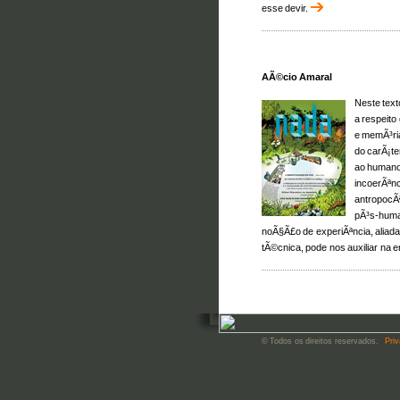
esse devir.
AÃ©cio Amaral
Neste tex
a respeito
e memÃ³ria
do carÃ¡te
ao humano
incoerÃªn
antropocÃª
pÃ³s-human
noÃ§Ã£o de experiÃªncia, aliada
tÃ©cnica, pode nos auxiliar na 
© Todos os direitos reservados.
Priv