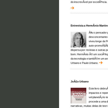
do inscrevÃ­vel por excelÃªncia.
Entrevista a HermÃ­nio Martin
Ã‰ o pensador p
desconcertante d
viveu longe de P
auto-promoÃ§Ã£o
dispersa por revistas e outras 
bom. HermÃ­nio Ã© um sociÃ³logo
da tecnologia e tambÃ©m um arq
Urbano e Paulo Urbano.
JoÃ£o Urbano
Este livro debr
impactos e reper
vel planetÃ¡rio
procede a uma 
narrativas, muitas delas de teo