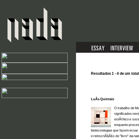
Resultados 1 - 4 de um total
LuÃ­s Quintais
O trabalho de Ma
significados ne
estÃ©tico e soci
enquanto proces
biotecnologias que fazem ecoar 
e reinscri
Ã§Ã£
o do "livro" da na