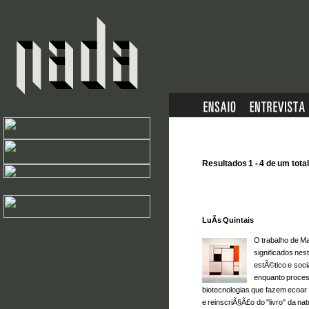
Resultados 1 - 4 de um total
LuÃ­s Quintais
O trabalho de Ma
significados ne
estÃ©tico e soci
enquanto proces
biotecnologias que fazem ecoar 
e reinscri
Ã§Ã£
o do "livro" da na