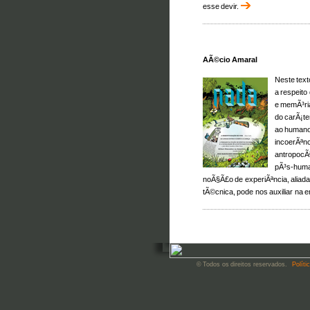
esse devir.
AÃ©cio Amaral
Neste tex
a respeito
e memÃ³ria
do carÃ¡te
ao humano
incoerÃªn
antropocÃª
pÃ³s-human
noÃ§Ã£o de experiÃªncia, aliada
tÃ©cnica, pode nos auxiliar na 
© Todos os direitos reservados.
Políti