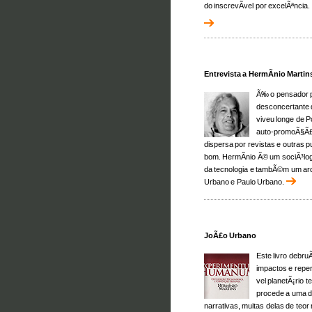
do inscrevÃ­vel por excelÃªncia.
Entrevista a HermÃ­nio Martin
Ã‰ o pensador p
desconcertante d
viveu longe de P
auto-promoÃ§Ã£o
dispersa por revistas e outras 
bom. HermÃ­nio Ã© um sociÃ³logo
da tecnologia e tambÃ©m um arq
Urbano e Paulo Urbano.
JoÃ£o Urbano
Este livro debr
impactos e reper
vel planetÃ¡rio
procede a uma 
narrativas, muitas delas de teo