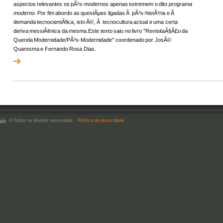
aspectos relevantes os pÃ³s-modernos apenas extremem o dito
programa
moderno
. Por fim abordo as questÃµes ligadas Ã pÃ³s-histÃ³ria e Ã
demanda tecnocientÃ­fica, isto Ã©, Ã tecnocultura actual e uma certa
deriva messiÃ¢nica da mesma.Este texto saiu no livro "RevisitaÃ§Ã£o da
Querela Modernidade/PÃ³s-Modernidade" coordenado por JosÃ©
Quaresma e Fernando Rosa Dias.
© Todos os direitos reservados.
Política de privacidade