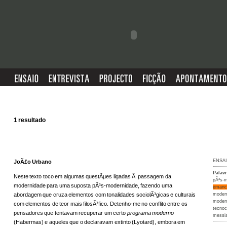
1 resultado
ENSA
JoÃ£o Urbano
Palav
Neste texto toco em algumas questÃµes ligadas Ã passagem da
pÃ³s-
modernidade para uma suposta pÃ³s-modernidade, fazendo uma
emanc
abordagem que cruza elementos com tonalidades sociolÃ³gicas e culturais
moder
moder
com elementos de teor mais filosÃ³fico. Detenho-me no conflito entre os
tecnoc
pensadores que tentavam recuperar um certo
programa moderno
messi
(Habermas) e aqueles que o declaravam extinto (Lyotard), embora em