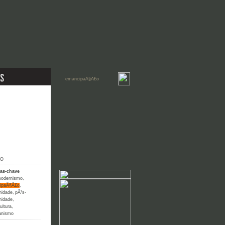
IO
ras-chave
modernismo
,
ipaÃ§Ã£o
,
nidade
,
pÃ³s-
nidade
,
ultura
,
anismo