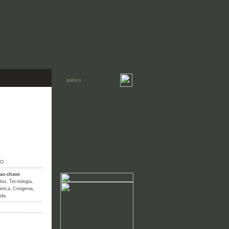
IO
ras-chave
dos
,
Tecnologia
,
etica
,
Criogenia
,
ida