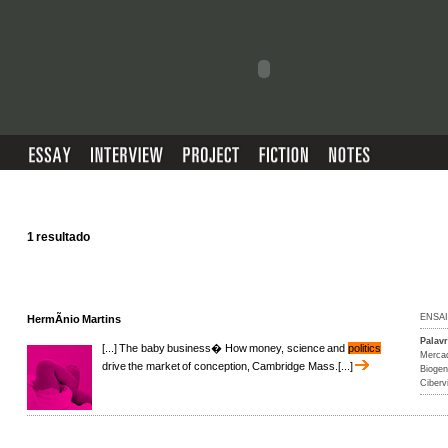
1 resultado
ENSA
HermÃ­nio Martins
Palav
[...] The baby business� How money, science and
politics
Merca
drive the market of conception, Cambridge Mass.[...]
Biogen
Ciberv