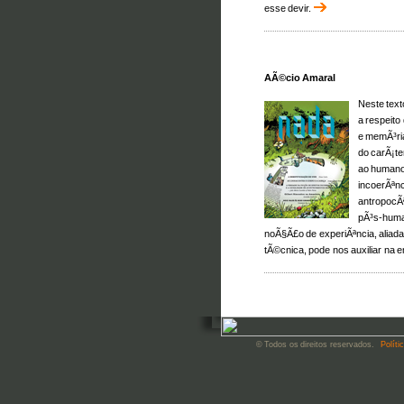
esse devir.
AÃ©cio Amaral
Neste tex
a respeito
e memÃ³ria
do carÃ¡te
ao humano
incoerÃªn
antropocÃª
pÃ³s-human
noÃ§Ã£o de experiÃªncia, aliada
tÃ©cnica, pode nos auxiliar na 
© Todos os direitos reservados.
Políti