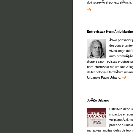
do inscrevÃ­vel por excelÃªncia.
Entrevista a HermÃ­nio Martin
Ã‰ o pensador p
desconcertante d
viveu longe de P
auto-promoÃ§Ã£o
dispersa por revistas e outras 
bom. HermÃ­nio Ã© um sociÃ³logo
da tecnologia e tambÃ©m um arq
Urbano e Paulo Urbano.
JoÃ£o Urbano
Este livro debr
impactos e reper
vel planetÃ¡rio
procede a uma 
narrativas, muitas delas de teo