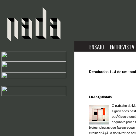
Resultados 1 - 4 de um total
LuÃ­s Quintais
O trabalho de Ma
significados ne
estÃ©tico e soci
enquanto proces
biotecnologias que fazem ecoar 
e reinscri
Ã§Ã£
o do "livro" da na