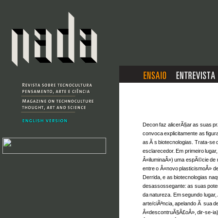
Decon faz alicerÃ§ar as suas pr
convoca explicitamente as figur
as Ã s biotecnologias. Trata-s
esclarecedor. Em primeiro lugar,
Â«iluminaÂ») uma espÃ©cie de 
entre o Â«novo plasticismoÂ» 
Derrida, e as biotecnologias na
desassossegante: as suas poten
da natureza. Em segundo lugar, 
arte/ciÃªncia, apelando Ã sua
Â«descontruÃ§Ã£oÂ», dir-se-ia