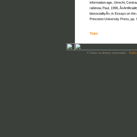
information age, Utrecht, Centr
rabinow, Paul, 1996, Â«Artificial
biosocialityÂ», in Essays on the
Princeton University Press, pp.
Topo
© Todos os direitos reservados.
Políti