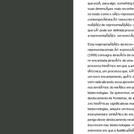
que estÃ¡ para algo, something 
suas dimensÃµes mais reconhec
no modo como o nÃ£o-representa
contemporÃ¢nea Ã© reinscrito n
noÃ§Ã£o de representaÃ§Ã£o: uma
que sÃ³ pode ser definida proces
a representaÃ§Ã£o: um exercÃ­ci
Esta reapropriaÃ§Ã£o da tecno-
representacionais Ã© expressÃ£
(1999) consagra atravÃ©s da n
re-encantada atravÃ©s de uma r
processo histÃ³rico em que a ar
tÃ©cnica, um processo que, irÃ
um novo encantamento, apÃ³s o
vem radicalizando essa aproxi
nos territÃ³rios do mirÃ­fico e
biotecnologias. Se quisermos, 
deslocamento de fronteiras, de 
zes histÃ³ricas significativas 
biotecnologias, adquire um insu
instrumental e simbÃ³lico do enc
perigo deste deslocamento resi
inscrevem nas biotecnologias:
entrevisto em que a fluidificaÃ§