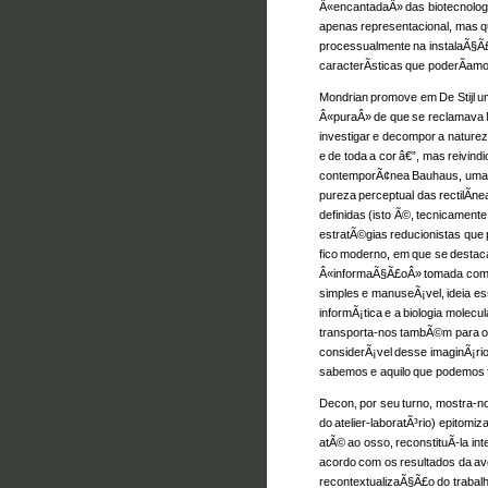
Â«encantadaÂ» das biotecnolog
apenas representacional, mas qu
processualmente na instalaÃ§Ã£
caracterÃ­sticas que poderÃ­am
Mondrian promove em De Stijl u
Â«puraÂ» de que se reclamava 
investigar e decompor a natur
e de toda a cor â€”, mas reivind
contemporÃ¢nea Bauhaus, uma n
pureza perceptual das rectilÃ­n
definidas (isto Ã©, tecnicamente
estratÃ©gias reducionistas que
fico moderno, em que se desta
Â«informaÃ§Ã£oÂ» tomada como
simples e manuseÃ¡vel, ideia ess
informÃ¡tica e a biologia molecul
transporta-nos tambÃ©m para o
considerÃ¡vel desse imaginÃ¡ri
sabemos e aquilo que podemos fa
Decon, por seu turno, mostra-
do atelier-laboratÃ³rio) epitom
atÃ© ao osso, reconstituÃ­-la in
acordo com os resultados da av
recontextualizaÃ§Ã£o do trabal