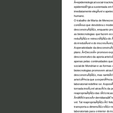
Â«epidemiological social-tracki
epidemiolÃ³gica sustentada em 
imediatamente elegÃ­vel e apet
humano.
O trabalho de Marta de Menezes 
contÃ­nuo que desdobra o moder
desconstruÃ§Ã£o, enquanto pro
as biotecnologias que fazem eco
reduÃ§Ã£o e reinscriÃ§Ã£o do Â
do irredutÃ­vel e do inscrevÃ­vel
A operatividade da desconstruÃ
plano. Â«DeconÂ» promove explÃ­
desconstrutivo da aporia arte/
apenas pelas continuidades que
social de Mondrian e as formas
biotecnologias promovem atravÃ
desconstruÃ§Ã£o, mas tambÃ©m
arte/ciÃªncia que a experiÃªnci
laboratorial redefine-se. A opos
tornada instÃ¡vel atravÃ©s da p
reapropriaÃ§Ã£o das tÃ©cnicas 
Â«diffÃ©ranceÂ» derridianaâ€”e
vel. Tal reapropriaÃ§Ã£o Ã© fe
transporta a dimensÃ£o nÃ£o-r
laboratoriais para o interior do