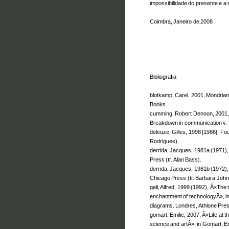
impossibilidade do presente e 
Coimbra, Janeiro de 2008
Bibliografia
blotkamp, Carel, 2001, Mondrian.
Books.
cumming, Robert Denoon, 2001,
Breakdown in communication v. 
deleuze, Gilles, 1998 [1986], Fo
Rodrigues).
derrida, Jacques, 1981a (1971),
Press (tr. Alan Bass).
derrida, Jacques, 1981b (1972), 
Chicago Press (tr. Barbara John
gell, Alfred, 1999 (1992), Â«Th
enchantment of technologyÂ», in
diagrams. Londres, Athlone Pres
gomart, Emilie, 2007, Â«Life at th
science and artÂ», in Gomart, Emi