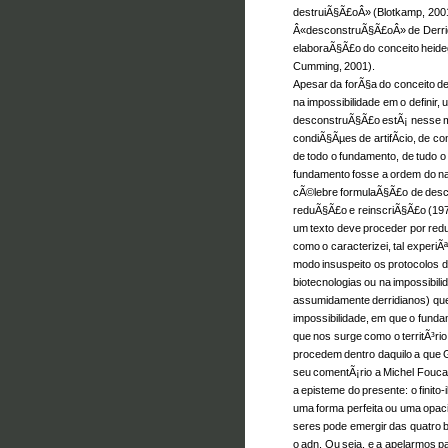
destruiÃ§Ã£oÂ» (Blotkamp, 200
Â«desconstruÃ§Ã£oÂ» de Derri
elaboraÃ§Ã£o do conceito heideg
Cumming, 2001).
Apesar da forÃ§a do conceito d
na impossibilidade em o definir
desconstruÃ§Ã£o estÃ¡ nesse mo
condiÃ§Ãµes de artifÃ­cio, de co
de todo o fundamento, de tudo o
fundamento fosse a ordem do nat
cÃ©lebre formulaÃ§Ã£o de desc
reduÃ§Ã£o e reinscriÃ§Ã£o (1971
um texto deve proceder por red
como o caracterizei, tal experi
modo insuspeito os protocolos d
biotecnologias ou na impossibil
assumidamente derridianos) que
impossibilidade, em que o fundam
que nos surge como o territÃ³rio
procedem dentro daquilo a que G
seu comentÃ¡rio a Michel Fouca
a episteme do presente: o finit
uma forma perfeita ou uma opaci
seres pode emergir das quatro 
o adn. Ou seja, e a apelarmos