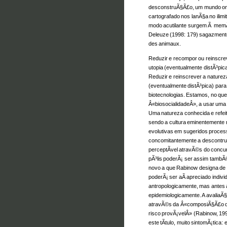
desconstruÃ§Ã£o, um mundo ond
cartografado nos lanÃ§a no ilimi
modo acutilante surgem Ã memÃ
Deleuze (1998: 179) sagazmente
des animaux.
Reduzir e recompor ou reinscreve
utopia (eventualmente distÃ³pic
Reduzir e reinscrever a natureza 
(eventualmente distÃ³pica) par
biotecnologias. Estamos, no que
Â«biosocialidadeÂ», a usar uma
Uma natureza conhecida e refeita 
sendo a cultura eminentemente 
evolutivas em sugeridos proce
concomitantemente a descontruÃ
perceptÃ­vel atravÃ©s do concur
pÃ³lis poderÃ¡ ser assim tam
novo a que Rabinow designa de Â
poderÃ¡ ser aÃ­ apreciado indiv
antropologicamente, mas antes 
epidemiologicamente. A avaliaÃ
atravÃ©s da Â«composiÃ§Ã£o de
risco provÃ¡velÂ» (Rabinow, 19
este tÃ­tulo, muito sintomÃ¡tica