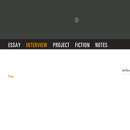
JoÃ£o
Top