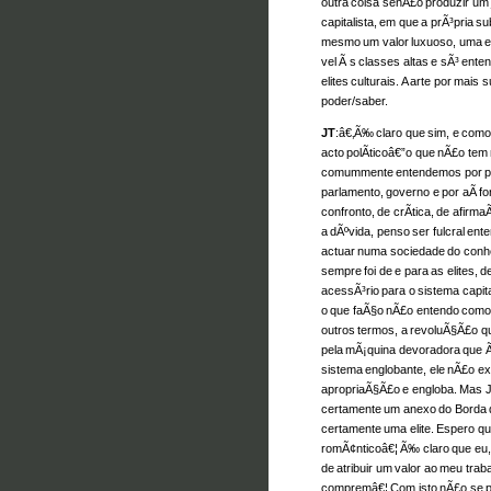
outra coisa senÃ£o produzir um 
capitalista, em que a prÃ³pria 
mesmo um valor luxuoso, uma e
vel Ã s classes altas e sÃ³ ente
elites culturais. A arte por mai
poder/saber.
JT
:â€‚Ã‰ claro que sim, e como
acto polÃ­ticoâ€”o que nÃ£o tem
comummente entendemos por polÃ
parlamento, governo e por aÃ­ f
confronto, de crÃ­tica, de afir
a dÃºvida, penso ser fulcral ent
actuar numa sociedade do conhe
sempre foi de e para as elites, 
acessÃ³rio para o sistema capi
o que faÃ§o nÃ£o entendo como p
outros termos, a revoluÃ§Ã£o qu
pela mÃ¡quina devoradora que Ã
sistema englobante, ele nÃ£o e
apropriaÃ§Ã£o e engloba. Mas 
certamente um anexo do Borda 
certamente uma elite. Espero q
romÃ¢nticoâ€¦ Ã‰ claro que eu,
de atribuir um valor ao meu trab
compremâ€¦ Com isto nÃ£o se p