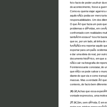
foi o facto de poder usufruir da 
do acontecimento, fosse a guerr
Como eu queria viajar agarrei a
aquilo nÃ£o podia ser mero turism
responsabilidades. Um dos dilem
O que Ã© que fazia um puto que
problemas e dÃºvidas, em cenÃ¡
confrontado com realidades muit
tambÃ©m estava? Isso foi basta
que se, por um lado, ali tinha d
funÃ§Ã£o era reportar aquilo que
exportar para um paÃ­s ocidental
e dar uma ideia do real, por out
documento histÃ³rico, em que a 
nÃ£o cair na fotografia de repo
Foi interessante constatar, de u
que nÃ£o se pode salvar o mun
diante do que via e como trans
massas. Mas a verdade Ã© que o
contexto, de facto bem diferent
JG
:â€‚Achas que essa experiÃªn
vontade expressiva, uma motiva
JT
:â€‚Sim, sem dÃºvida. E em e
maior nas minhas preocupaÃ§Ãµe