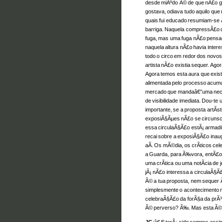
desde miÃºdo Ã© de que nÃ£o go
gostava, odiava tudo aquilo qu
quais fui educado resumiam-se
barriga. Naquela compressÃ£o qu
fuga, mas uma fuga nÃ£o pensad
naquela altura nÃ£o havia inter
todo o circo em redor dos novos 
artista nÃ£o existia sequer. Ago
Agora temos esta aura que exist
alimentada pelo processo acumula
mercado que mandaâ€”uma nec
de visibilidade imediata. Dou-te
importante, se a proposta artÃ­st
exposiÃ§Ãµes nÃ£o se circunscr
essa circulaÃ§Ã£o estÃ¡ armadi
recai sobre a exposiÃ§Ã£o inau
aÃ­. Os mÃ©dia, os crÃ­ticos ce
a Guarda, para Ã‰vora, entÃ£o
uma crÃ­tica ou uma notÃ­cia de j
jÃ¡ nÃ£o interessa a circulaÃ§Ã
Ã© a tua proposta, nem sequer Ã
simplesmente o acontecimento
celebraÃ§Ã£o da forÃ§a da prÃ³pr
Ã© perverso? Ã‰. Mas esta Ã© 