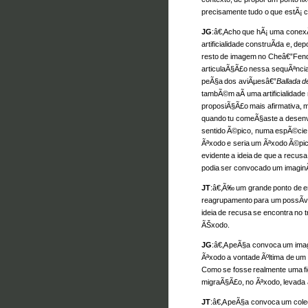
precisamente tudo o que estÃ¡ cl
JG
:â€‚Acho que hÃ¡ uma conexÃ£
artificialidade construÃ­da e, de
resto de imagem no Cheâ€”Fend
articulaÃ§Ã£o nessa sequÃªnci
peÃ§a dos aviÃµesâ€”
Ballada de
tambÃ©m aÃ­ uma artificialida
proposiÃ§Ã£o mais afirmativa, m
quando tu comeÃ§aste a desenvo
sentido Ã©pico, numa espÃ©cie
Ãªxodo e seria um Ãªxodo Ã©pico
evidente a ideia de que a recu
podia ser convocado um imaginÃ
JT
:â€‚Ã‰ um grande ponto de 
reagrupamento para um possÃ­v
ideia de recusa se encontra no t
ÃŠxodo.
JG
:â€‚A peÃ§a convoca um imagi
Ãªxodo a vontade Ãºltima de um s
Como se fosse realmente uma fi
migraÃ§Ã£o, no Ãªxodo, levada 
JT
:â€‚A peÃ§a convoca um cole