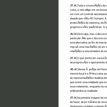
JT
:â€‚Toda a construÃ§Ã£o da 
coisa, a mim aflige-me um boca
ver com um controle absolutamen
daquilo que nÃ£o Ã© humano. A 
protecÃ§Ã£o da natureza, etcÃ©t
progresso sÃ£o patÃ©ticas. O 
JU
:â€‚Desculpa, mas o discurso
particular. Ã‰ que o discurso
uma alternativa ao fim do marxis
vejo aÃ­ uma reacÃ§Ã£o de um c
relaÃ§Ã£o a uma tentativa de n
JT
:â€‚O que ponho em causa Ã©
de progressÃ£o e apuramento do
JG
:â€‚Vamos Ã peÃ§a da Flore
mesmo local e a Ãºnica coisa 
de representaÃ§Ã£o dualista d
que existe uma realidade que e
esse velamento, enquanto na s
artificial dessa realidade.
JT
:â€‚Na primeira imagem da no
de haver ali um mÃ­nimo de rec
distinguem-se folhas e depois lÃ¡