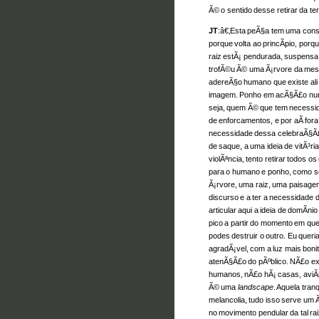
Ã© o sentido desse retirar da t
JT
:â€‚Esta peÃ§a tem uma const
porque volta ao princÃ­pio, porq
raiz estÃ¡ pendurada, suspensa
trofÃ©u Ã© uma Ã¡rvore da mes
adereÃ§o humano que existe ali
imagem. Ponho em acÃ§Ã£o num 
seja, quem Ã© que tem necess
de enforcamentos, e por aÃ­ fo
necessidade dessa celebraÃ§Ã£
de saque, a uma ideia de vitÃ³r
violÃªncia, tento retirar todos
para o humano e ponho, como se
Ã¡rvore, uma raiz, uma paisagem
discurso e a ter a necessidade d
articular aqui a ideia de domÃ­n
pico a partir do momento em qu
podes destruir o outro. Eu quer
agradÃ¡vel, com a luz mais bonit
atenÃ§Ã£o do pÃºblico. NÃ£o ex
humanos, nÃ£o hÃ¡ casas, aviÃµ
Ã© uma
landscape
. Aquela tra
melancolia, tudo isso serve um 
no movimento pendular da tal 