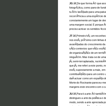
JG
:â€‚De que forma Ã© que as
fotogrÃ¡fica, como pano de fund
tu Ã©s lanÃ§ado para uma pais
recorrÃªncia a uma espÃ©cie de
constantemente um lugar de des
uma margem social. E porque Ã
preciso activar os sentidos ficci
JT
:â€‚Primeiro hÃ¡ um reconhec
nos estÃ¡ prÃ³ximo com linhas d
avanÃ§adas do crescimento da u
sÃ£o contextos que nÃ£o estÃ£
de organizaÃ§Ã£o de um territÃ³r
ninguÃ©m. Mas trata-se de um
jÃ¡ semi-terraplanada, na iminÃ
que jÃ¡ me referi a este ponto
estÃ¡ supostamente a mais, em
contribuiÃ§Ã£o para um centro u
daÃ­ actuar como um espaÃ§o de
Morte do Rocinante pareceu-me 
margens este encontro com o ca
JU
:â€‚Para ti a arte Ã© tambÃ©
distingues a arte da polÃ­tica e
modo, sendo a arte apreciada por