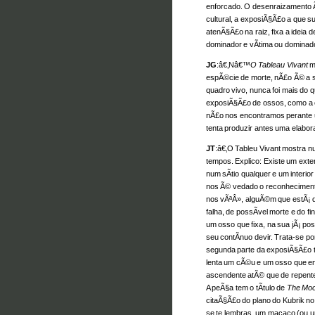
enforcado. O desenraizament
cultural, a exposiÃ§Ã£o a que s
atenÃ§Ã£o na raiz, fixa a ideia 
dominador e vÃ­tima ou dominad
JG
:â€‚Nâ€™
O Tableau Vivant
m
espÃ©cie de morte, nÃ£o Ã© a s
quadro vivo, nunca foi mais do
exposiÃ§Ã£o de ossos, como a 
nÃ£o nos encontramos perante u
tenta produzir antes uma elabora
JT
:â€‚O Tableu Vivant mostra 
tempos. Explico: Existe um exte
num sÃ­tio qualquer e um interi
nos Ã© vedado o reconhecimen
nos vÃªÂ», alguÃ©m que estÃ¡ d
falha, de possÃ­vel morte e do f
um osso que fixa, na sua jÃ¡ poss
seu contÃ­nuo devir. Trata-se p
segunda parte da exposiÃ§Ã£o 
lenta um cÃ©u e um osso que e
ascendente atÃ© que de repente 
A peÃ§a tem o tÃ­tulo de
The Moo
citaÃ§Ã£o do plano do Kubrik no
se te lembras, um macaco (ou um