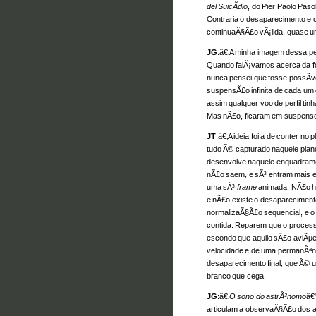
del SuicÃ­dio
, do Pier Paolo Pasol
Contraria o desaparecimento e 
continuaÃ§Ã£o vÃ¡lida, quase u
JG
:â€‚A minha imagem dessa 
Quando falÃ¡vamos acerca da 
nunca pensei que fosse possÃ­v
suspensÃ£o infinita de cada um
assim qualquer voo de perfil tin
Mas nÃ£o, ficaram em suspens
JT
:â€‚A ideia foi a de conter no
tudo Ã© capturado naquele plan
desenvolve naquele enquadrame
nÃ£o saem, e sÃ³ entram mais e
uma sÃ³
frame
animada. NÃ£o 
e nÃ£o existe o desapareciment
normalizaÃ§Ã£o sequencial, e 
contida. Reparem que o process
escondo que aquilo sÃ£o aviÃµ
velocidade e de uma permanÃªnci
desaparecimento final, que Ã© 
branco que cega.
JG
:â€‚
O sono do astrÃ³nomo
â€
articulam a observaÃ§Ã£o dos 