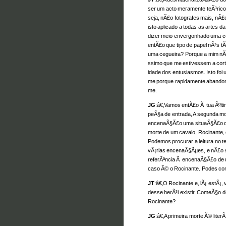
ser um acto meramente teÃ³ric
seja, nÃ£o fotografes mais, nÃ£
isto aplicado a todas as artes 
dizer meio envergonhado uma coi
entÃ£o que tipo de papel nÃ³s t
uma cegueira? Porque a mim nÃ
ssimo que me estivessem a cor
idade dos entusiasmos. Isto foi 
me porque rapidamente abandonei
me.
JG
:â€‚Vamos entÃ£o Ã tua Ãºl
peÃ§a de entrada, A segunda mo
encenaÃ§Ã£o uma situaÃ§Ã£o q
morte de um cavalo, Rocinante,
Podemos procurar a leitura no t
vÃ¡rias encenaÃ§Ãµes, e nÃ£o 
referÃªncia Ã encenaÃ§Ã£o de 
caso Ã© o Rocinante. Podes com
JT
:â€‚O Rocinante e, lÃ¡ estÃ¡, 
desse herÃ³i existir. ComeÃ§o d
Rocinante?
JG
:â€‚A primeira morte Ã© literÃ¡