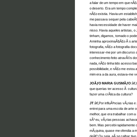
a falar de um tempo em que nÃ£o
o deserto. Era um tempo completa
nÃ£o existia. Havia um establi
me passava sequer pela cabeÃ§
havia necessidade de haver ma
nisso. Havia aqueles artistas, o 
tinham, digamos, tomado o pode
A minha aproximaÃ§Ã£o Ã s artes
fotografia, nÃ£o a fotografia do
interessar-me por um discurso 
conhecimento feito atravÃ©s dos 
nada, nÃ£o tinha tido acesso ba
possibilidade, e nÃ£o me estou a q
mim era a da aura, estava-me v
JOÃƒO MARIA GUSMÃƒO
:â€
que querias ter acesso Ã cultu
fazer uma crÃ­tica da cultura?
JT
:â€‚Por influÃªncias vÃ¡rias e
entrei para uma escola de arte o
melhor, que era trabalhar com a
sÃ³ eu, vÃ¡rias pessoas achava
bem. Mas percebi rapidamente q
mÃ¡quina, quase me ofendia a 
deâ€¦ Ou seja, aÃ­ se calhar ti