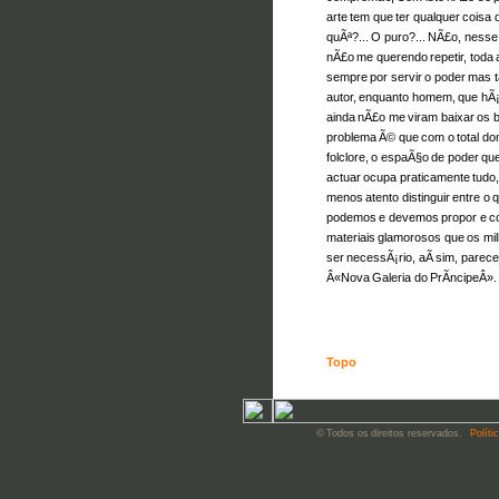
arte tem que ter qualquer coisa 
quÃª?... O puro?... NÃ£o, ness
nÃ£o me querendo repetir, toda
sempre por servir o poder mas 
autor, enquanto homem, que hÃ¡
ainda nÃ£o me viram baixar os 
problema Ã© que com o total domÃ
folclore, o espaÃ§o de poder que
actuar ocupa praticamente tudo,
menos atento distinguir entre o q
podemos e devemos propor e com
materiais glamorosos que os mil
ser necessÃ¡rio, aÃ­ sim, parec
Â«Nova Galeria do PrÃ­ncipeÂ».
Topo
© Todos os direitos reservados.
Políti