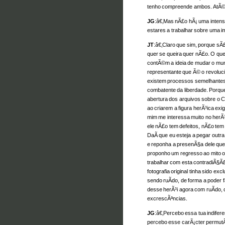
tenho compreende ambos.
AtÃ©
JG
:â€‚Mas nÃ£o hÃ¡ uma intensid
estares a trabalhar sobre uma
JT
:â€‚Claro que sim, porque sÃ
quer se queira quer nÃ£o. O que
contÃ©m a ideia de mudar o m
representante que Ã© o revoluci
existem processos semelhantes
combatente da liberdade. Porqu
abertura dos arquivos sobre o 
ao criarem a figura herÃ³ica exi
mim me interessa muito no herÃ
ele nÃ£o tem defeitos, nÃ£o te
DaÃ­ que eu esteja a pegar outr
e reponha a presenÃ§a dele que
proponho um regresso ao mito ou
trabalhar com esta contradiÃ§Ã£
fotografia original tinha sido ex
sendo ruÃ­do, de forma a poder
desse herÃ³i agora com ruÃ­do, 
excrescÃªncias.
JG
:â€‚Percebo essa tua indifer
percebo esse carÃ¡cter permutÃ