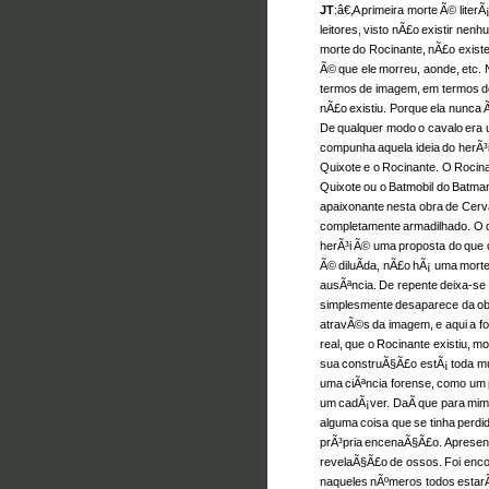
JT
:â€‚A primeira morte Ã© liter
leitores, visto nÃ£o existir nen
morte do Rocinante, nÃ£o exis
Ã© que ele morreu, aonde, etc.
termos de imagem, em termos d
nÃ£o existiu. Porque ela nunca Ã
De qualquer modo o cavalo era 
compunha aquela ideia do herÃ³i
Quixote e o Rocinante. O Rocin
Quixote ou o Batmobil do Batman
apaixonante nesta obra de Cervan
completamente armadilhado. O qu
herÃ³i Ã© uma proposta do que d
Ã© diluÃ­da, nÃ£o hÃ¡ uma mort
ausÃªncia. De repente deixa-se 
simplesmente desaparece da o
atravÃ©s da imagem, e aqui a f
real, que o Rocinante existiu, mo
sua construÃ§Ã£o estÃ¡ toda muit
uma ciÃªncia forense, como um 
um cadÃ¡ver. DaÃ­ que para mim 
alguma coisa que se tinha perdid
prÃ³pria encenaÃ§Ã£o. Apresen
revelaÃ§Ã£o de ossos. Foi encont
naqueles nÃºmeros todos estar