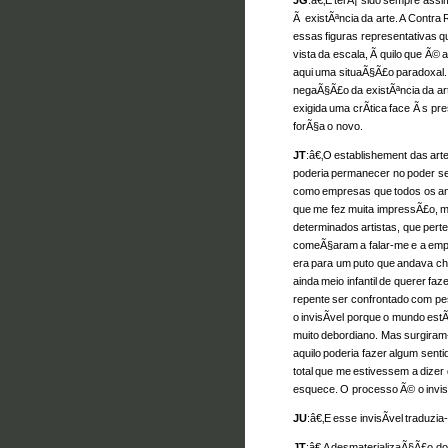
JG
:â€‚E terÃ¡ sido sempre ass
Ã existÃªncia da arte. A Contr
essas figuras representativas 
vista da escala, Ã quilo que Ã© 
aqui uma situaÃ§Ã£o paradoxal
negaÃ§Ã£o da existÃªncia da ar
exigida uma crÃ­tica face Ã s 
forÃ§a o novo.
JT
:â€‚O establishement das arte
poderia permanecer no poder s
como empresas que todos os a
que me fez muita impressÃ£o, m
determinados artistas, que perten
comeÃ§aram a falar-me e a empu
era para um puto que andava c
ainda meio infantil de querer faze
repente ser confrontado com pe
o invisÃ­vel porque o mundo est
muito debordiano. Mas surgiram
aquilo poderia fazer algum senti
total que me estivessem a dizer
esquece. O processo Ã© o invisÃ
JU
:â€‚E esse invisÃ­vel traduzi
JT
:â€‚A desmaterializaÃ§Ã£o do a