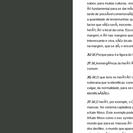
sabes, para muitas culturas, on
Ã© fundamental para se dar inÃ­
tarde de possÃ­vel comemoraÃ§
a quantidade de testemunhas qu
factor que nÃ£o serÃ¡ inocente, 
herÃ³i, Ã© o local da cena. Esco
margem, e Ã© nas margens que ex
interessante e viva, sÃ£o locais
na margem, que se dÃ¡ o encont
JU
:â€‚Porque para ti a figura do
JT
:â€‚A emergÃªncia do herÃ³i
comum.
JG
:â€‚O que tens no herÃ³i Ã© 
soberana que tu identificas c
vulgar, da normalidade, para s
identificaÃ§Ã£o.
JT
:â€‚O herÃ³i, por exemplo, 
massas. No sistema capitalista 
a Kate Moss. Este exemplo pode 
A Kate Moss como o sex symbol,
mundo que para as massas Ã© 
dos desfiles, o mundo que apare