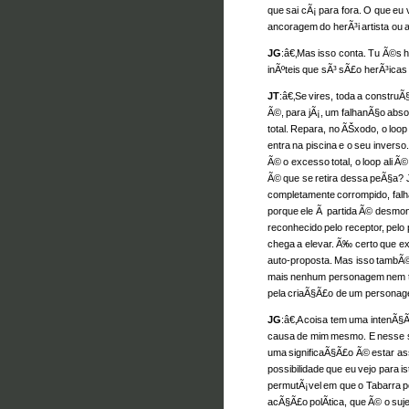
que sai cÃ¡ para fora. O que eu 
ancoragem do herÃ³i artista ou al
JG
:â€‚Mas isso conta. Tu Ã©s h
inÃºteis que sÃ³ sÃ£o herÃ³icas 
JT
:â€‚Se vires, toda a construÃ
Ã©, para jÃ¡, um falhanÃ§o abs
total. Repara, no ÃŠxodo, o loop
entra na piscina e o seu invers
Ã© o excesso total, o loop ali Ã
Ã© que se retira dessa peÃ§a? J
completamente corrompido, falh
porque ele Ã partida Ã© desmont
reconhecido pelo receptor, pelo
chega a elevar. Ã‰ certo que ex
auto-proposta. Mas isso tambÃ©
mais nenhum personagem nem tra
pela criaÃ§Ã£o de um persona
JG
:â€‚A coisa tem uma intenÃ§Ã
causa de mim mesmo. E nesse se
uma significaÃ§Ã£o Ã© estar as
possibilidade que eu vejo para 
permutÃ¡vel em que o Tabarra po
acÃ§Ã£o polÃ­tica, que Ã© o sujei