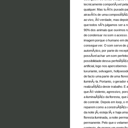
tecnicamente comportÃ¡vel pel
qualquer. Mas tu Ã©s puxado pa
atravÃ©s de uma composiÃ§Ã£o,
ao vivo, Ã© verdade, mas depo
que todos nÃ³s julgamos ser a 
90% dos animais que ouvimos 
de condensar no som o acesso Ã
imagem porque o humano em de
consegue ver. O som serve de 
automÃ¡tico, por parte do recepto
possÃ­vel achar um som perfeit
possibilidade dessa perfeiÃ§Ã£
artificial, logo nos apercebemo
luxuriante, selvagem, hollywood
de facto uma parte de uma flores
iluminÃ¡-la. Portanto, o gerador 
realizaÃ§Ã£o deste trabalho. E 
que Ã© violento, agressivo, po
a iluminaÃ§Ã£o da floresta, qu
de controle. Depois em loop, o 
reparem como a construÃ§Ã£o da
da noite jÃ¡ esteja lÃ¡ e haja u
floresta iluminada, a noite perma
permanente. Pelo que o velamen
contexto, de propor um ponto fi