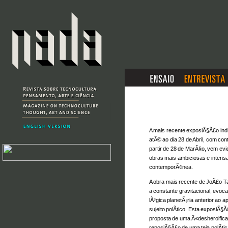
A mais recente exposiÃ§Ã£o indi
atÃ© ao dia 28 de Abril,
com cont
partir de 28 de MarÃ§o, vem ev
obras mais ambiciosas e intens
contemporÃ¢nea.
A obra mais recente de JoÃ£o T
a constante gravitacional, evo
lÃ³gica planetÃ¡ria anterior a
sujeito polÃ­tico. Esta exposiÃ§
proposta de uma Â«desheroific
reposiÃ§Ã£o de uma teia polÃ­ti