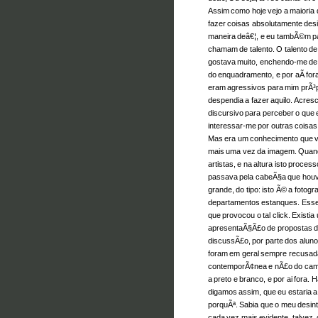
Assim como hoje vejo a maioria
fazer coisas absolutamente des
maneira deâ€¦, e eu tambÃ©m pa
chamam de talento. O talento de 
gostava muito, enchendo-me de 
do enquadramento, e por aÃ­ for
eram agressivos para mim prÃ³p
despendia a fazer aquilo. Acres
discursivo para perceber o que
interessar-me por outras coisas
Mas era um conhecimento que vinh
mais uma vez da imagem. Quando
artistas, e na altura isto proc
passava pela cabeÃ§a que hou
grande, do tipo: isto Ã© a fotogr
departamentos estanques. Esse 
que provocou o tal click. Existi
apresentaÃ§Ã£o de propostas de
discussÃ£o, por parte dos aluno
foram em geral sempre recusad
contemporÃ¢nea e nÃ£o do camp
a preto e branco, e por ai fora.
digamos assim, que eu estaria a
porquÃª. Sabia que o meu desinte
cada vez mais evidente, talvez, 