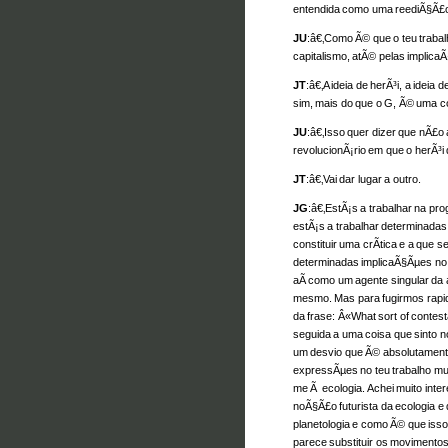
entendida como uma reediÃ§Ã£o
JU
:â€‚Como Ã© que o teu trabal
capitalismo, atÃ© pelas implic
JT
:â€‚A ideia de herÃ³i, a idei
sim, mais do que o G, Ã© uma c
JU
:â€‚Isso quer dizer que nÃ£
revolucionÃ¡rio em que o herÃ³
JT
:â€‚Vai dar lugar a outro.
JG
:â€‚EstÃ¡s a trabalhar na p
estÃ¡s a trabalhar determinada
constituir uma crÃ­tica e a que 
determinadas implicaÃ§Ãµes no
aÃ­ como um agente singular da 
mesmo. Mas para fugirmos rapi
da frase: Â«What sort of contest
seguida a uma coisa que sinto no
um desvio que Ã© absolutamente
expressÃµes no teu trabalho muit
me Ã ecologia. Achei muito int
noÃ§Ã£o futurista da ecologia 
planetologia e como Ã© que isso
parece substituir os movimento