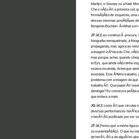
Marilyn, o Snoopy ou a Kate Mo
Che e nÃ£o Ã© a primeira vez qu
formaÃ§Ã£o de esquerda, uma ex
dessas mesmas posiÃ§Ãµes de e
Benjamin Buchloh: Â«What sort o
JT
:â€‚E eu continuo Ã procura. 
fotografia reenquadrada, a foto
propaganda, mas agora ao retomar
a imagem icÃ³nica do Che, nÃ£
mas porque achei, quando chegue
to Eys, que ainda nÃ£o tinha es
estava resolvida. Achei que ain
investida. Este Ãºltimo trabalho
problema com a imagem do que o
trabalho Ã©: Que papel Ã© reser
ideologia? Eu construi a peÃ§a
que estava a mais.
JG
:â€‚E como Ã© que circulas
diversas performances herÃ³ica
o herÃ³i Ã© purificado por ser s
JT
:â€‚Penso que a minha figur
ou sustentaÃ§Ã£o. O que eu vej
de herÃ³i, Ã© a de alguÃ©m abs