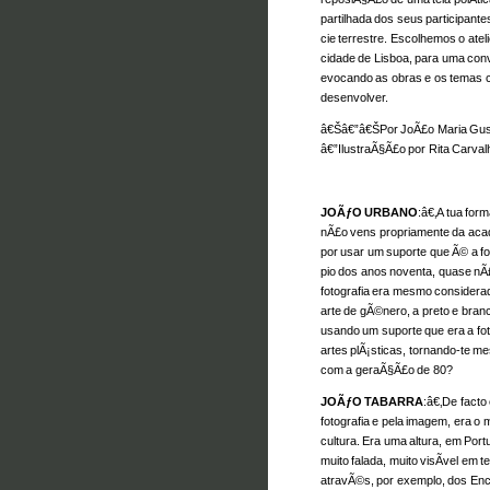
partilhada dos seus participante
cie terrestre. Escolhemos o atel
cidade de Lisboa, para uma conv
evocando as obras e os temas c
desenvolver.
â€Šâ€”â€ŠPor JoÃ£o Maria Gu
â€”IlustraÃ§Ã£o por Rita Carva
JOÃƒO URBANO
:â€‚A tua fo
nÃ£o vens propriamente da ac
por usar um suporte que Ã© a fot
pio dos anos noventa, quase nÃ£
fotografia era mesmo considera
arte de gÃ©nero, a preto e bran
usando um suporte que era a fot
artes plÃ¡sticas, tornando-te m
com a geraÃ§Ã£o de 80?
JOÃƒO TABARRA
:â€‚De facto
fotografia e pela imagem, era o 
cultura. Era uma altura, em Por
muito falada, muito visÃ­vel em 
atravÃ©s, por exemplo, dos Enc