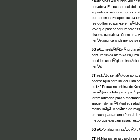
a Kate Moss Ã© punida, Ã© cast
pecadora. E o pecado dela foi o 
suponho, a snifar coca, e expos
que continua. E depois de ela te
restou-lhe retratar-se em pÃºblic
teve que passar por um process
sistema capitalista. Como uma vÃ
herÃ³i continua onde menos se 
JG
:â€‚Em relaÃ§Ã£o Ã profanaÃ
com um fim da metafÃ­sica, uma
sentidos teleolÃ³gicos implÃ­ci
herÃ³i?
JT
:â€‚NÃ£o sei atÃ© que ponto
necessÃ¡ria para lhe dar uma c
eu fiz? Peguei no original do K
pedaÃ§os da fotografia que Ã pa
foram retirados para a efectuaÃ
imagem do herÃ³i. Aqui eu trabal
manipulaÃ§Ã£o polÃ­tica da ima
um reenquadramento frontal do C
me porque existiam esses resto
JG
:â€‚Por alguma razÃ£o Ã© o 
JT
:â€‚Mas por acaso podia ser 