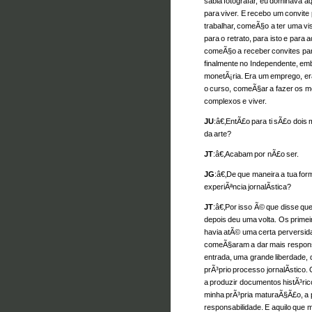
sabia fotografar, eu dominava a
para viver. E recebo um convite
trabalhar, comeÃ§o a ter uma visi
para o retrato, para isto e para
comeÃ§o a receber convites para
finalmente no Independente, e
monetÃ¡ria. Era um emprego, era
o curso, comeÃ§ar a fazer os m
complexos e viver.
JU
:â€‚EntÃ£o para ti sÃ£o dois
da arte?
JT
:â€‚Acabam por nÃ£o ser.
JG
:â€‚De que maneira a tua for
experiÃªncia jornalÃ­stica?
JT
:â€‚Por isso Ã© que disse que
depois deu uma volta. Os primei
havia atÃ© uma certa perversid
comeÃ§aram a dar mais respons
entrada, uma grande liberdade, 
prÃ³prio processo jornalÃ­stico.
a produzir documentos histÃ³ric
minha prÃ³pria maturaÃ§Ã£o, a 
responsabilidade. E aquilo que m