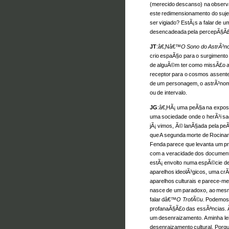
(merecido descanso) na observ
este redimensionamento do sujei
ser vigiado? EstÃ¡s a falar de 
desencadeada pela percepÃ§Ã£o
JT
:â€‚Nâ€™
O Sono do AstrÃ³
crio espaÃ§o para o surgimento da
de alguÃ©m ter como missÃ£o a c
receptor para o cosmos assent
de um personagem, o astrÃ³no
ou de intervalo.
JG
:â€‚HÃ¡ uma peÃ§a na exposi
uma sociedade onde o herÃ³i sac
jÃ¡ vimos, Ã© lanÃ§ada pela pe
que A segunda morte de Rocinan
Fenda parece que levanta um pro
com a veracidade dos documentos
estÃ¡ envolto numa espÃ©cie de
aparelhos ideolÃ³gicos, uma crÃ
aparelhos culturais e parece-m
nasce de um paradoxo, ao mesm
falar dâ€™
O TrofÃ©u
. Podemos 
profanaÃ§Ã£o das essÃªncias. 
um desenraizamento. A minha lei
desenraizamento cultural. Porq