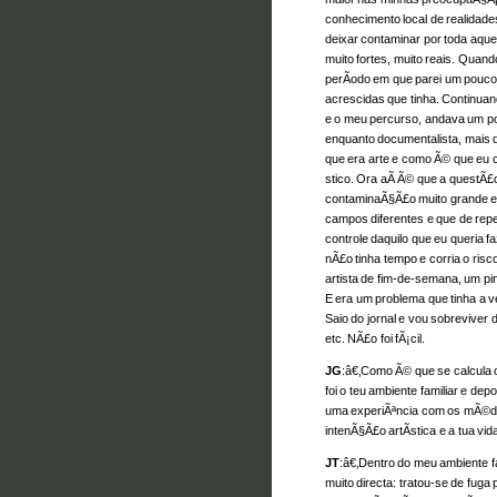
conhecimento local de realidad
deixar contaminar por toda aquel
muito fortes, muito reais. Quand
perÃ­odo em que parei um pouco
acrescidas que tinha. Continuan
e o meu percurso, andava um pou
enquanto documentalista, mais d
que era arte e como Ã© que eu c
stico. Ora aÃ­ Ã© que a questÃ£
contaminaÃ§Ã£o muito grande en
campos diferentes e que de repe
controle daquilo que eu queria 
nÃ£o tinha tempo e corria o risc
artista de fim-de-semana, um pi
E era um problema que tinha a v
Saio do jornal e vou sobreviver 
etc. NÃ£o foi fÃ¡cil.
JG
:â€‚Como Ã© que se calcula o
foi o teu ambiente familiar e d
uma experiÃªncia com os mÃ©dia
intenÃ§Ã£o artÃ­stica e a tua vid
JT
:â€‚Dentro do meu ambiente f
muito directa: tratou-se de fuga