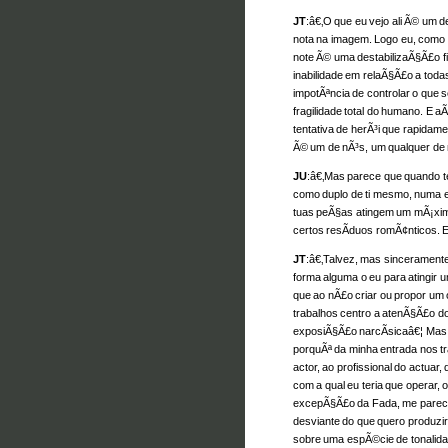
JT
:â€‚O que eu vejo ali Ã© um 
nota na imagem. Logo eu, como 
note Ã© uma destabilizaÃ§Ã£o fi
inabilidade em relaÃ§Ã£o a tod
impotÃªncia de controlar o que 
fragilidade total do humano. E a
tentativa de herÃ³i que rapidamen
Ã© um de nÃ³s, um qualquer de 
JU
:â€‚Mas parece que quando t
como duplo de ti mesmo, numa e
tuas peÃ§as atingem um mÃ¡xim
certos resÃ­duos romÃ¢nticos. 
JT
:â€‚Talvez, mas sincerament
forma alguma o eu para atingir
que ao nÃ£o criar ou propor u
trabalhos centro a atenÃ§Ã£o do
exposiÃ§Ã£o narcÃ­sicaâ€¦ Mas o
porquÃª da minha entrada nos t
actor, ao profissional do actuar,
com a qual eu teria que operar, 
excepÃ§Ã£o da Fada, me parec
desviante do que quero produzir
sobre uma espÃ©cie de tonalida