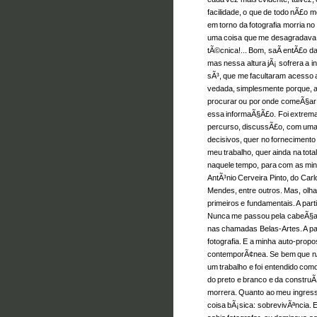
facilidade, o que de todo nÃ£o
em torno da fotografia morria n
uma coisa que me desagradava 
tÃ©cnica!... Bom, saÃ­ entÃ£o d
mas nessa altura jÃ¡ sofrera a i
sÃ³, que me facultaram acesso 
vedada, simplesmente porque, 
procurar ou por onde comeÃ§ar a
essa informaÃ§Ã£o. Foi extrema
percurso, discussÃ£o, com uma 
decisivos, quer no forneciment
meu trabalho, quer ainda na tota
naquele tempo, para com as min
AntÃ³nio Cerveira Pinto, do Carl
Mendes, entre outros. Mas, olha
primeiros e fundamentais. A parti
Nunca me passou pela cabeÃ§a 
nas chamadas Belas-Artes. A par
fotografia. E a minha auto-propos
contemporÃ¢nea. Se bem que nÃ£
um trabalho e foi entendido como
do preto e branco e da construÃ§Ã
morrera. Quanto ao meu ingress
coisa bÃ¡sica: sobrevivÃªncia. 