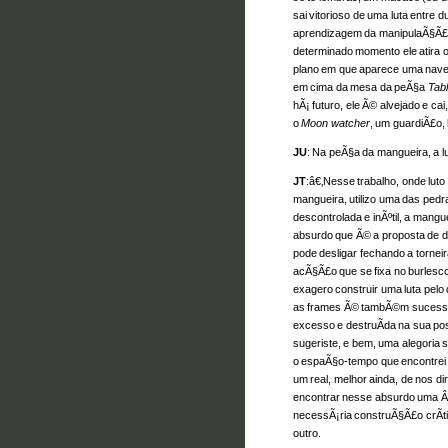
sai vitorioso de uma luta entre 
aprendizagem da manipulaÃ§Ã£
determinado momento ele atira 
plano em que aparece uma nave. 
em cima da mesa da peÃ§a
Tabl
hÃ¡ futuro, ele Ã© alvejado e c
o
Moon watcher
, um guardiÃ£o, 
JU
: Na peÃ§a da mangueira, a l
JT
:â€‚Nesse trabalho, onde lut
mangueira, utilizo uma das pedra
descontrolada e inÃºtil, a mangu
absurdo que Ã© a proposta de 
pode desligar fechando a torneir
acÃ§Ã£o que se fixa no burlesc
exagero construir uma luta pelo
as frames Ã© tambÃ©m sucessi
excesso e destruÃ­da na sua po
sugeriste, e bem, uma alegoria 
o espaÃ§o-tempo que encontrei 
um real, melhor ainda, de nos dir
encontrar nesse absurdo uma Â
necessÃ¡ria construÃ§Ã£o crÃ­tic
outro.