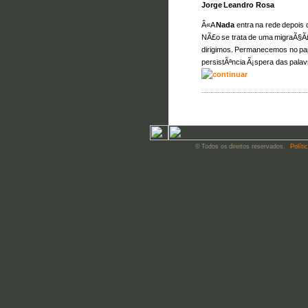
Jorge Leandro Rosa
Â«A
Nada
entra na rede depois d
NÃ£o se trata de uma migraÃ§Ã
dirigimos. Permanecemos no pa
persistÃªncia Ã¡spera das palav
© Todos os direitos reservados.
Políti