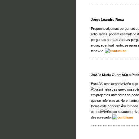
Jorge Leandro Rosa
Proponho algumas perguntas qu
articuladas, podem estimular o 
perguntas para as vossas perg
e que, eventualmente, se aprese
tensÃ£o.
JoÃ£o Maria GusmÃ£o e Pedr
Esta Ã© uma exposiÃ§Ã£o cujo t
Ã© a primeira vez que o nosso t
em projectos anteriores se pode
que se refere ao ar. No entanto
forma este conceito Ã© tornad
exposiÃ§Ã£o que se autonomiza 
desagregado.