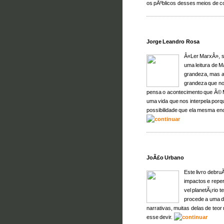
os pÃºblicos desses meios de
Jorge Leandro Rosa
Â«Ler MarxÂ», sÃ
uma leitura de M
grandeza, mas a 
grandeza que no
pensa o acontecimento que Ã© 
uma vida que nos interpela porqu
possibilidade que ela mesma ence
JoÃ£o Urbano
Este livro debr
impactos e reper
vel planetÃ¡rio
procede a uma 
narrativas, muitas delas de teo
esse devir.