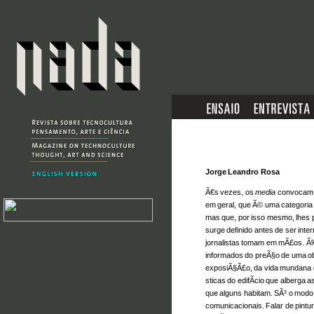
Jorge Leandro Rosa
Ã€s vezes, os
media
convocam a
em geral, que Ã© uma categoria
mas que, por isso mesmo, lhes p
surge definido antes de ser in
jornalistas tomam em mÃ£os. Ã
informados do preÃ§o de uma ob
exposiÃ§Ã£o, da vida mundana d
sticas do edifÃ­cio que alberga
que alguns habitam. SÃ³ o modo d
comunicacionais. Falar de pint