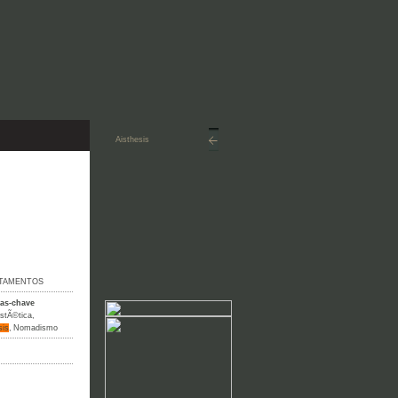
TAMENTOS
ras-chave
stÃ©tica
,
sis
,
Nomadismo