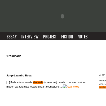
1 resultado
APON
Jorge Leandro Rosa
Palav
[...] Pode a introdu o da
aisthesis
(o sens vel) na rela o com as t cnicas
Arte
,
E
modernas actualizar e aprofundar a constitui o[...]
Aisthe