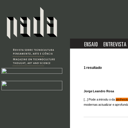
1 resultado
Jorge Leandro Rosa
[...] Pode a introdu o da
aisthesis
modernas actualizar e aprofundar 