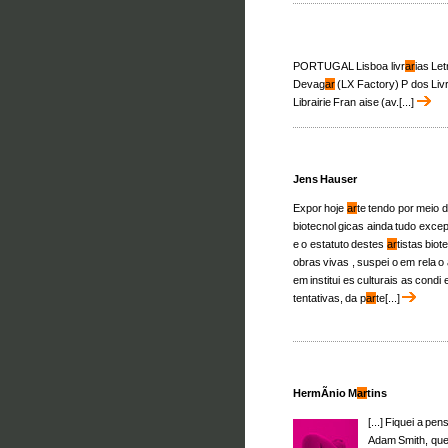
PORTUGAL Lisboa livr
ar
ias Le
Devag
ar
(LX Factory) P dos Liv
Librairie Fran aise (av.[...]
Jens Hauser
Expor hoje
ar
te tendo por meio 
biotecnol gicas ainda tudo excep
e o estatuto destes
ar
tistas bio
obras vivas , suspei o em rela o
em institui es culturais as condi
tentativas, da p
ar
te[...]
HermÃ­nio M
ar
tins
[...] Fiquei a pen
Adam Smith, que