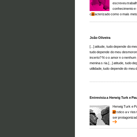
escreveu trabalh
conhecimento e d
c
ar
acterizado como o mais metaf
João Oliveira
[...] atitude, tudo depende do me
tudo depende do meu desmoron
incerto? N o o amor n o nenhum
menina s ria.[...] atitude, tudo
utilidade, tudo depende do meu
Entrevista a Herwig Turk e Pau
Herwig Turk e Pa
ar
t stico a v rio
ser protagoniza