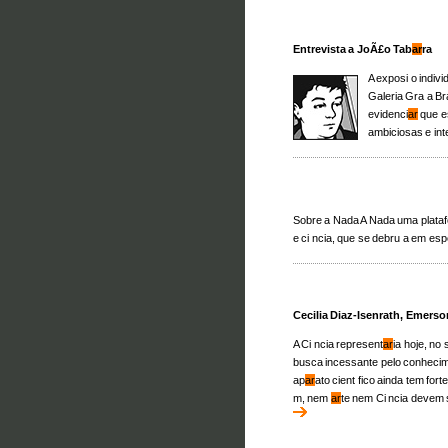
Entrevista a JoÃ£o Tab
ar
ra
A exposi o indivi
Galeria Gra a Br
evidenci
ar
que e
ambiciosas e in
Sobre a Nada A Nada uma platafo
e ci ncia, que se debru a em espe
Cecilia Diaz-Isenrath, Emerson
A Ci ncia represent
ar
ia hoje, no
busca incessante pelo conhecimen
ap
ar
ato cient fico ainda tem for
m, nem
ar
te nem Ci ncia devem s