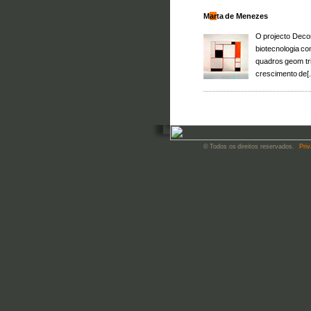
M
ar
ta de Menezes
O projecto Decon
biotecnologia c
quadros geom tr
crescimento de[.
© Todos os direitos reservados.
Priv