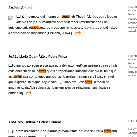
ENSA
AÃ©cio Amaral
Palav
[...] � Incompar vel mestre em
artes
, oh Theuth (.[...] de outro lado os
tecnoc
adeptos do p s-humanismo parecem fazer reverberar ecos da
tecnoc
epistemologia c
artes
iana, ao pressupor uma aparta o entre a consci ncia e
experi
memÃ³
a corporeidade do pensar (Ferreira, 2004).[...]
PROJ
JoÃ£o Maria GusmÃ£o e Pedro Paiva
Palav
[...] o mundo apreciar a sua aus ncia de nexo, verificar que na sua ess ncia
Arte
,
A
este constitu do de p
artes
que n o reportam a um todo; que n o h Um e que
sica
,
I
as p
artes
que comp em o mundo, tamb m elas, t m um zero indiscern vel
que espreita, nem que seja a sua[...] Como em Desc
artes
, a teoria do
movimento na Abissologia tamb m tem algo de relacional, isto , joga-se
entre o m[...]
FICC
AntÃ³nio Cadima e Paulo Urbano
Palav
[...] Foram os cheiros e os odores provenientes de uma tinturaria
artes
anal
Microp
que o convocaram.[...]