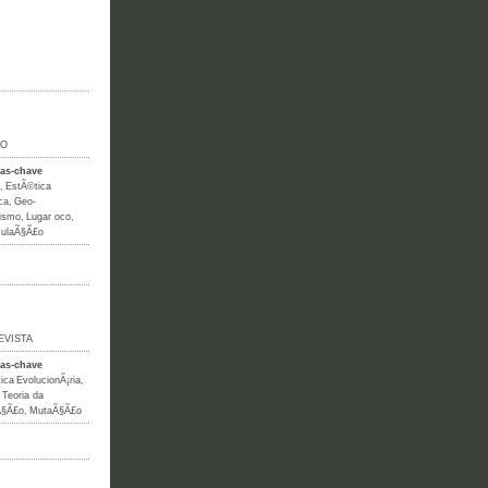
IO
ras-chave
,
EstÃ©tica
ca
,
Geo-
lismo
,
Lugar oco
,
mulaÃ§Ã£o
EVISTA
ras-chave
ica EvolucionÃ¡ria
,
,
Teoria da
Ã§Ã£o
,
MutaÃ§Ã£o