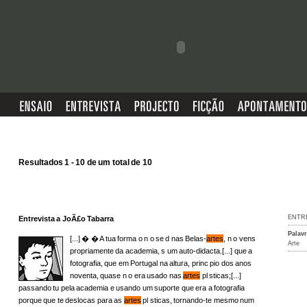
Resultados 1 - 10 de um total de 10
ENTR
Entrevista a JoÃ£o Tabarra
Palav
[...] � � A tua forma o n o se d nas Belas-
artes
, n o vens
Arte
propriamente da academia, s um auto-didacta.[...] que a
fotografia, que em Portugal na altura, princ pio dos anos
noventa, quase n o era usado nas
artes
pl sticas;[...]
passando tu pela academia e usando um suporte que era a fotografia
porque que te deslocas para as
artes
pl sticas, tornando-te mesmo num