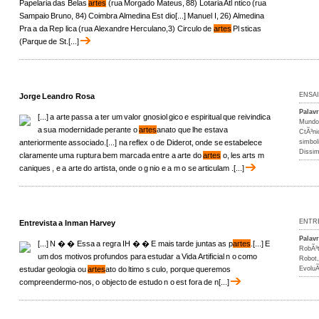
Papelaria das Belas
artes
(rua Morgado Mateus, 88) Lotaria Atl ntico (rua
Sampaio Bruno, 84) Coimbra Almedina Est dio[...] Manuel I, 26) Almedina
Pra a da Rep lica (rua Alexandre Herculano,3) Circulo de
artes
Pl sticas
(Parque de St.[...]
ENSA
Jorge Leandro Rosa
Palav
[...] a arte passa a ter um valor gnosiol gico e espiritual que reivindica
Mundo
a sua modernidade perante o
artes
anato que lhe estava
CtÃ³ni
anteriormente associado.[...] na reflex o de Diderot, onde se estabelece
simbo
Dissi
claramente uma ruptura bem marcada entre a arte do
artes
o, les arts m
caniques , e a arte do artista, onde o g nio e a m o se articulam .[...]
ENTR
Entrevista a Inman Harvey
Palav
[...] N � � Essa a regra IH � � E mais tarde juntas as p
artes
.[...] E
RobÃ³t
um dos motivos profundos para estudar a Vida Artificial n o como
Robot
estudar geologia ou
artes
ato do ltimo s culo, porque queremos
Evolu
compreendermo-nos, o objecto de estudo n o est fora de n[...]