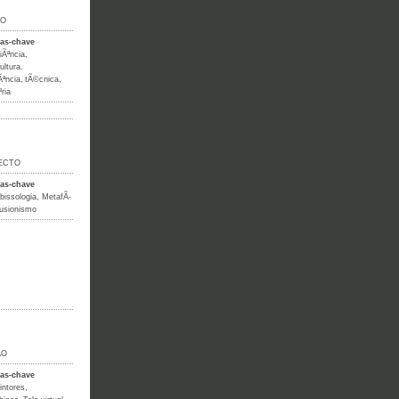
IO
ras-chave
iÃªncia
,
ultura.
Ãªncia
,
tÃ©cnica
,
ria
ECTO
ras-chave
bissologia
,
MetafÃ­
lusionismo
ÃO
ras-chave
intores
,