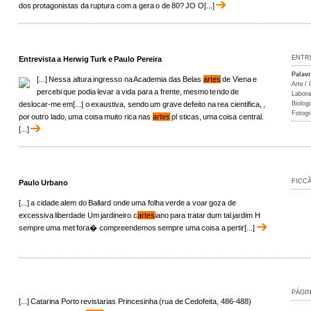
dos protagonistas da ruptura com a gera o de 80? JO O[...]
ENTR
Entrevista a Herwig Turk e Paulo Pereira
Palav
[...] Nessa altura ingresso na Academia das Belas
artes
de Viena e
Arte / 
percebi que podia levar a vida para a frente, mesmo tendo de
Labora
deslocar-me em[...] o exaustiva, sendo um grave defeito na rea cientifica, ,
Biologi
Fotogr
por outro lado, uma coisa muito rica nas
artes
pl sticas, uma coisa central.
[...]
FICC
Paulo Urbano
[...] a cidade alem do Ballard onde uma folha verde a voar goza de
excessiva liberdade Um jardineiro c
artes
iano para tratar dum tal jardim H
sempre uma met fora� compreendemos sempre uma coisa a pertir[...]
PÁGI
[...] Catarina Porto revistarias Princesinha (rua de Cedofeita, 486-488)