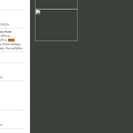
EVISTA
ras-chave
CiÃªncia
,
tÃ³rio
,
Artes
,
a
,
Biotecnologias
,
afia
,
PercepÃ§Ã£o
ÃO
NA