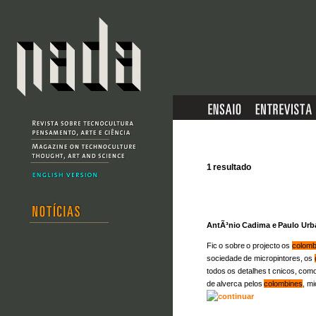
1 resultado
AntÃ³nio Cadima e Paulo Ur
Fic o sobre o projecto os
colomb
sociedade de micropintores, os
todos os detalhes t cnicos, com
de alverca pelos
colombines
, mi