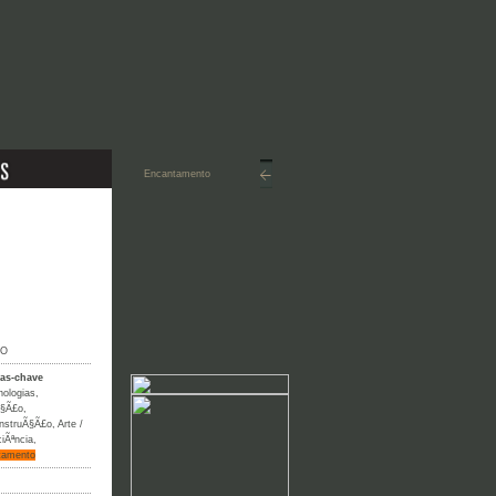
IO
ras-chave
nologias
,
§Ã£o
,
nstruÃ§Ã£o
,
Arte /
iÃªncia
,
tamento