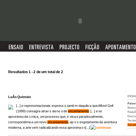
Resultados 1 - 2 de um total de 2
ENSA
LuÃ­s Quintais
Palav
[...] o-representacionais express o tamb m daquilo a que Alfred Gell
Biotec
(1999) consagra atrav s da no o de
encantamento
.[...] e se
ReduÃ
aproximou da t cnica, um processo que, ir nica e paradoxalmente,
Desco
Tecnoc
corresponderia a um novo
encantamento
, ap s o esgotamento da aventura
Encan
moderna, a arte vem radicalizando essa aproxima o t[...]