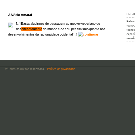
ENSA
AÃ©cio Amaral
Palav
[...] Basta aludirmos de passagem ao motivo weberiano do
tecnoc
des
encantamento
do mundo e ao seu pessimismo quanto aos
tecnoc
desenvolvimentos da racionalidade ocidental[...]
experi
memÃ³
© Todos os direitos reservados.
Política de privacidade