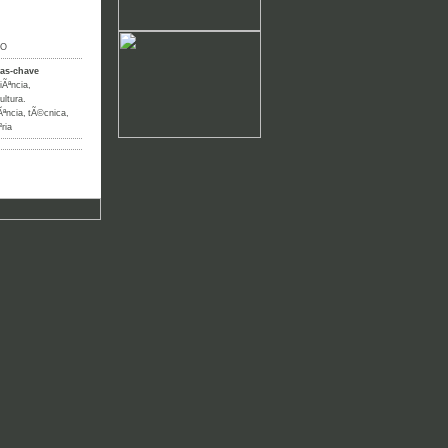
IO
ras-chave
iÃªncia
,
ultura.
Ãªncia
,
tÃ©cnica
,
ria