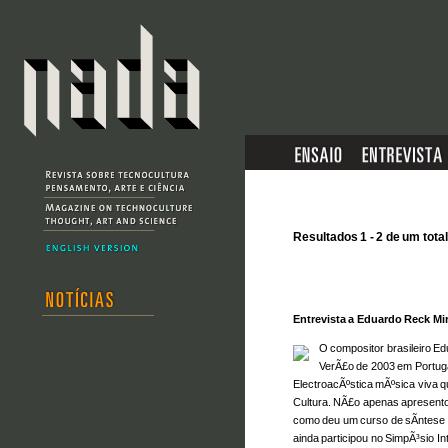
Resultados 1 - 2 de um total
Entrevista a Eduardo Reck Mi
O compositor brasileiro E
VerÃ£o de 2003 em Portugal
ElectroacÃºstica mÃºsica viva 
Cultura. NÃ£o apenas apresen
como deu um curso de sÃ­ntese
ainda participou no SimpÃ³sio I