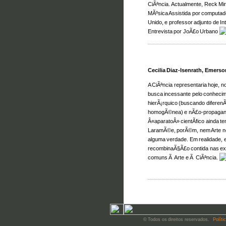
CiÃªncia. Actualmente, Reck Mi
MÃºsica Assistida por computad
Unido, e professor adjunto de Inte
Entrevista por JoÃ£o Urbano
Cecilia Diaz-Isenrath, Emerson
A CiÃªncia representaria hoje, 
busca incessante pelo conhecime
hierÃ¡rquico (buscando diferen
homogÃ©nea) e nÃ£o-propagandÃ
Â«aparatoÂ» cientÃ­fico ainda te
LaramÃ©e, porÃ©m, nem Arte ne
alguma verdade. Em realidade, el
recombinaÃ§Ã£o contida nas e
comuns Ã Arte e Ã CiÃªncia.
© Todos os direitos reservados.
Políti