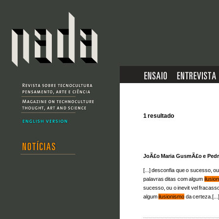
1 resultado
JoÃ£o Maria GusmÃ£o e Pedr
[...] desconfia que o sucesso, ou
palavras ditas com algum
ilusio
sucesso, ou o inevit vel fracass
algum
ilusionismo
da certeza.[...