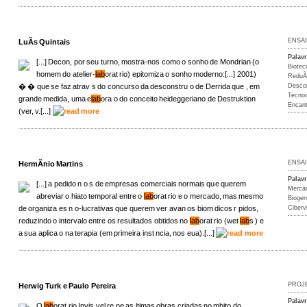
ENSA
LuÃ­s Quintais
Palav
[...] Decon, por seu turno, mostra-nos como o sonho de Mondrian (o
Biotec
homem do atelier-
lab
orat rio) epitomiza o sonho moderno:[...] 2001)
ReduÃ
� � que se faz atrav s do concurso da desconstru o de Derrida que , em
Desco
Tecnoc
grande medida, uma e
lab
ora o do conceito heideggeriano de Destruktion
Encan
(ver, v.[...]
ENSA
HermÃ­nio Martins
Palav
[...] a pedido n o s de empresas comerciais normais que querem
Merca
abreviar o hiato temporal entre o
lab
orat rio e o mercado, mas mesmo
Biogen
de organiza es n o-lucrativas que querem ver avan os biom dicos r pidos,
Ciberv
reduzindo o intervalo entre os resultados obtidos no
lab
orat rio (wet
lab
s ) e
a sua aplica o na terapia (em primeira inst ncia, nos eua).[...]
PROJ
Herwig Turk e Paulo Pereira
Palav
O
lab
orat rio Invis vel re ne as ltimas obras criadas no mbito do