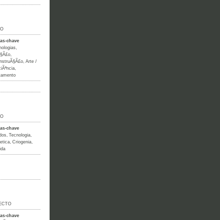
IO
ras-chave
nologias
,
§Ã£o
,
nstruÃ§Ã£o
,
Arte /
iÃªncia
,
tamento
IO
ras-chave
dos
,
Tecnologia
,
etica
,
Criogenia
,
ida
ECTO
ras-chave