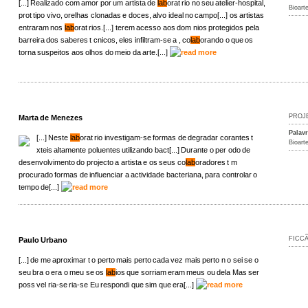
[...] Realizado com amor por um artista de
lab
orat rio no seu atelier-hospital,
Bioart
prot tipo vivo, orelhas clonadas e doces, alvo ideal no campo[...] os artistas
entraram nos
lab
orat rios.[...] terem acesso aos dom nios protegidos pela
barreira dos saberes t cnicos, eles infiltram-se a , co
lab
orando o que os
torna suspeitos aos olhos do meio da arte.[...]
PROJ
Marta de Menezes
Palav
[...] Neste
lab
orat rio investigam-se formas de degradar corantes t
Bioart
xteis altamente poluentes utilizando bact[...] Durante o per odo de
desenvolvimento do projecto a artista e os seus co
lab
oradores t m
procurado formas de influenciar a actividade bacteriana, para controlar o
tempo de[...]
FICC
Paulo Urbano
[...] de me aproximar t o perto mais perto cada vez mais perto n o sei se o
seu bra o era o meu se os
lab
ios que sorriam eram meus ou dela Mas ser
poss vel ria-se ria-se Eu respondi que sim que era[...]