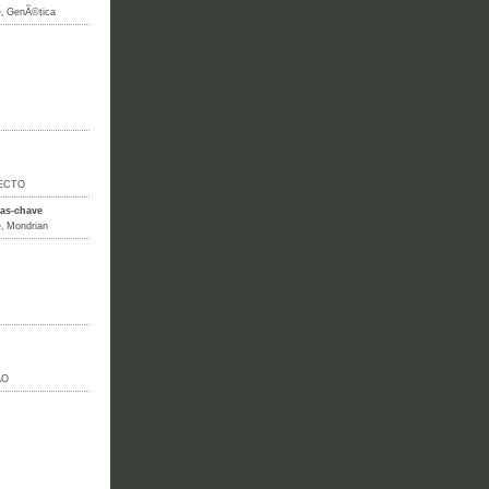
e
,
GenÃ©tica
ECTO
ras-chave
e
,
Mondrian
ÃO