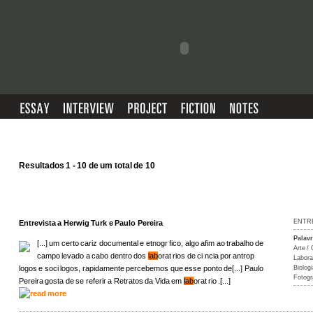
Resultados 1 - 10 de um total de 10
ENTR
Entrevista a Herwig Turk e Paulo Pereira
Palav
[...] um certo cariz documental e etnogr fico, algo afim ao trabalho de
Arte / 
campo levado a cabo dentro dos
lab
orat rios de ci ncia por antrop
Labora
logos e soci logos, rapidamente percebemos que esse ponto de[...] Paulo
Biologi
Fotogr
Pereira gosta de se referir a Retratos da Vida em
lab
orat rio .[...]