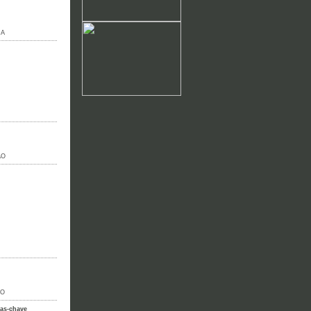
NA
ÃO
IO
ras-chave