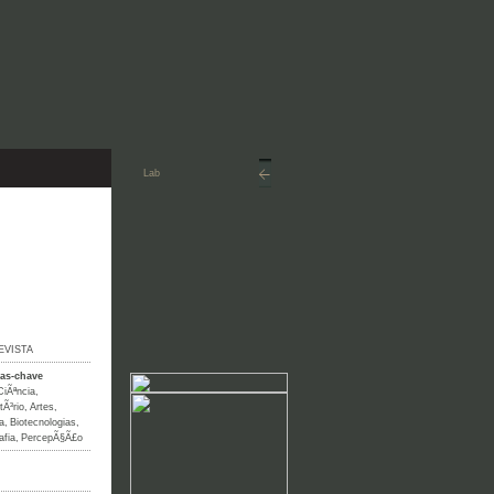
EVISTA
ras-chave
CiÃªncia
,
tÃ³rio
,
Artes
,
a
,
Biotecnologias
,
afia
,
PercepÃ§Ã£o