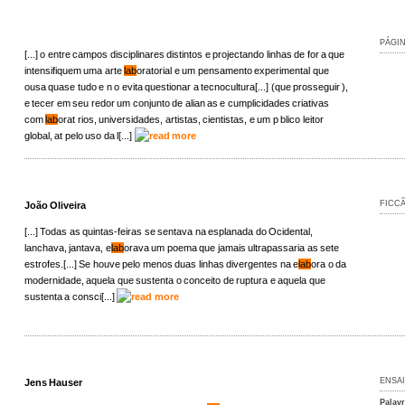
PÁGI
[...] o entre campos disciplinares distintos e projectando linhas de for a que
intensifiquem uma arte
lab
oratorial e um pensamento experimental que
ousa quase tudo e n o evita questionar a tecnocultura[...] (que prosseguir ),
e tecer em seu redor um conjunto de alian as e cumplicidades criativas
com
lab
orat rios, universidades, artistas, cientistas, e um p blico leitor
global, at pelo uso da l[...]
FICC
João Oliveira
[...] Todas as quintas-feiras se sentava na esplanada do Ocidental,
lanchava, jantava, e
lab
orava um poema que jamais ultrapassaria as sete
estrofes.[...] Se houve pelo menos duas linhas divergentes na e
lab
ora o da
modernidade, aquela que sustenta o conceito de ruptura e aquela que
sustenta a consci[...]
ENSA
Jens Hauser
Palav