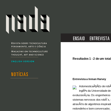
Resultados 1 - 2 de um total
Entrevista a Inman Harvey
A domesticaÃ§Ã£o de robÃ
inglÃªs da Universidade de
evolucionÃ¡ria. Os engenheiros
sistemas nervosos dos robÃ´s
atravÃ©s de algoritmos inspira
redondinho e bom conversador, f