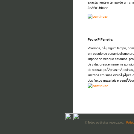
exactamente o tempo de um char
JoÃ£o Urbano
Pedro P Ferreira
Vivemos, hÃ¡ algum tempo, co
em estado de sonambulismo pro
impede de ver que estamos, pr
de vida, crescentemente aprisi
de nossas prÃ³prias mÃ¡quinas,
imersos em suas vibraÃ§Ãµes e 
dos fluxos materiais e semiÃ³ti
© Todos os direitos reservados.
Políti