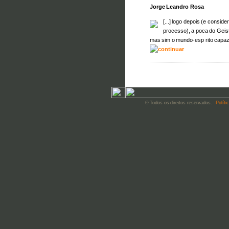
Jorge Leandro Rosa
[...] logo depois (e consi
processo), a poca do Geis
mas sim o mundo-esp rito capaz d
© Todos os direitos reservados.
Políti