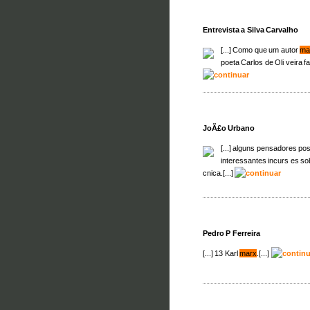
Entrevista a Silva Carvalho
[...] Como que um autor
ma
poeta Carlos de Oli veira fa
JoÃ£o Urbano
[...] alguns pensadores pos
interessantes incurs es s
cnica.[...]
Pedro P Ferreira
[...] 13 Karl
marx
.[...]