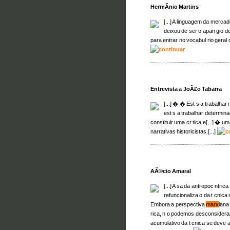
HermÃ­nio Martins
[...] A linguagem da mercad
deixou de ser o apan gio d
para entrar no vocabul rio geral 
Entrevista a JoÃ£o Tabarra
[...] � � Est s a trabalh
est s a trabalhar determin
constituir uma cr tica e[...] � u
narrativas historicistas.[...]
AÃ©cio Amaral
[...] A sa da antropoc ntrica
refuncionaliza o da t cnica
Embora a perspectiva
marx
iana
rica, n o podemos desconsidera
acumulativo da t cnica se deve 