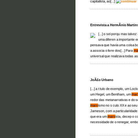
capitalista, ao[...]
Entrevista a HermÃ­nio Martin
[...] o sei porqu mas talvez
uma diferen a importante e
pensava que havia uma coisa bo
a associa o livre dos[...] Para
ma
universal que realizava todas as
JoÃ£o Urbano
[...] a t tulo de exemplo, um L
um Hegel, um Bentham, um
mar
redor das metanarrativas e do s
marx
ismo no s culo XX e ao seu 
Jameson, com a particularidade 
que era um
marx
ista, decep o 
necessidade de o renegar, emb