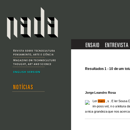
Resultados 1 - 10 de um tot
Jorge Leandro Rosa
Ler
marx
, s . E ler Sousa 
im-poss vel, n o a leitura 
a nica grandeza que nos acerc