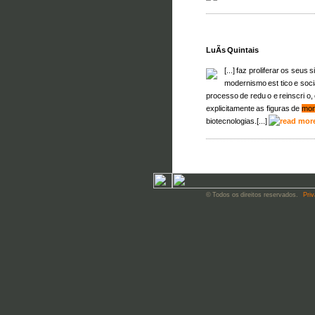
LuÃ­s Quintais
[...] faz proliferar os seu
modernismo est tico e soci
processo de redu o e reinscri o,
explicitamente as figuras de
mon
biotecnologias.[...]
© Todos os direitos reservados.
Priv