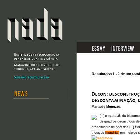
Resultados 1 - 2 de um total
Marta de Menezes
[...] e materiais de biotecn
de quadros geom tricos d
crescimento de bact rias.[...] S
tricos de
mondrian
em meio de su