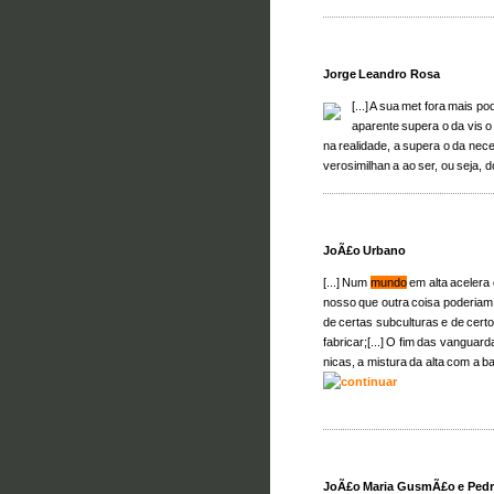
Jorge Leandro Rosa
[...] A sua met fora mais p
aparente supera o da vis o p
na realidade, a supera o da nec
verosimilhan a ao ser, ou seja, d
JoÃ£o Urbano
[...] Num
mundo
em alta acelera
nosso que outra coisa poderiam f
de certas subculturas e de cert
fabricar;[...] O fim das vanguar
nicas, a mistura da alta com a bai
JoÃ£o Maria GusmÃ£o e Pedr