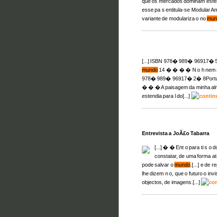
que os mercados dominam esfera
esse pa s entitula-se Modular 
variante de modulariza o no
mun
[...] ISBN 978� 989� 96917� 
mundo
14 � � � � N o h nem an
978� 989� 96917� 2� 8Portug
� � � A paisagem da minha alma
estendia para l do[...]
Entrevista a JoÃ£o Tabarra
[...] � � Ent o para ti s o 
constatar, de uma forma at 
pode salvar o
mundo
.[...] e de
lhe dizem n o, que o futuro o inv
objectos, de imagens.[...]