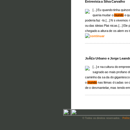
Entrevista a Silva Carvalho
[...] Eu quando tinha quin
queria mudar o
mundo
e qu
poderia faz -lo.[...] N s vivemo
ou das ideias Plat nicas.[...] El
chegado a altura de os alem es
JoÃ£o Urbano e Jorge Leand
[...] e na cultura do empr
sagrado ao mais profano 
caminho da sa da do gigantesco 
o
mundo
nas ltimas d cadas se 
de o desmantelar, mas tendo em[
© Todos os direitos reservados.
Políti