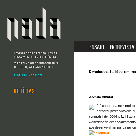
Resultados 1 - 10 de um tot
AÃ©cio Amaral
[...] encerrada num proje
corporal-perceptivo dos
cultural (Ihde, 2004, p.[...] Ba
weberiano do desencantamento
aos desenvolvimentos da raciona