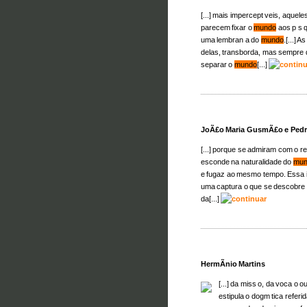
[...] mais impercept veis, aquele
parecem fixar o
mundo
aos p s q
uma lembran a do
mundo
.[...] 
delas, transborda, mas sempre 
separar o
mundo
[...]
JoÃ£o Maria GusmÃ£o e Pedr
[...] porque se admiram com o r
esconde na naturalidade do
mun
e fugaz ao mesmo tempo. Essa i
uma captura o que se descobre
da[...]
HermÃ­nio Martins
[...] da miss o, da voca o 
estipula o dogm tica refer