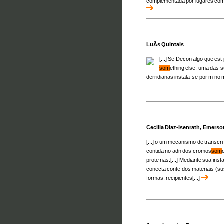
complementada por lugares comun
LuÃ­s Quintais
[...] Se Decon algo que est
som
ething else, uma das
derridianas instala-se por m no 
Cecilia Diaz-Isenrath, Emerson
[...] o um mecanismo de transcri
contida no adn dos cromos
som
prote nas.[...] Mediante sua inst
conecta conte dos materiais (sus
formas, recipientes[...]