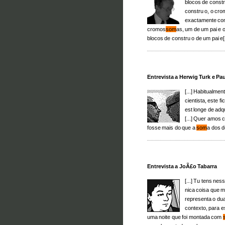
blocos de constr
constru o, o cr
exactamente com
cromos
som
as, um de um pai e 
blocos de constru o de um pai e[.
Entrevista a Herwig Turk e Pau
[...] Habitualme
cientista, este f
est longe de adqu
[...] Quer amos 
fosse mais do que a
som
a dos do
Entrevista a JoÃ£o Tabarra
[...] Tu tens ne
nica coisa que 
representa o dua
contexto, para e
uma noite que foi montada com