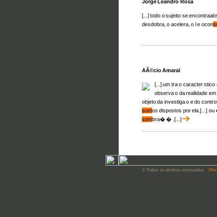
Jorge Leandro Rosa
[...] todo o sujeito se encontra
desdobra, o acelera, o l e ocon
s
AÃ©cio Amaral
[...] um tra o caracter st
observa o da realidade e
objeto da investiga o e do contr
som
os dispostos por ela.[...] o
som
bra� � .[...]
© Todos os direitos reservados.
Priv