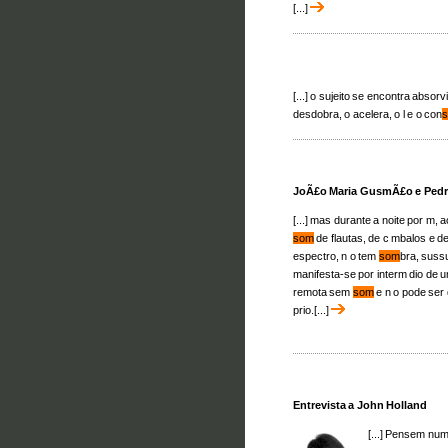
[...]
[...] o sujeito se encontra abso
desdobra, o acelera, o l e o con
JoÃ£o Maria GusmÃ£o e Pedr
[...] mas durante a noite por m
som
de flautas, de c mbalos e de
espectro, n o tem
som
bra, sussu
manifesta-se por interm dio de u
remota sem
som
e n o pode ser 
prio.[...]
Entrevista a John Holland
[...] Pensem nu