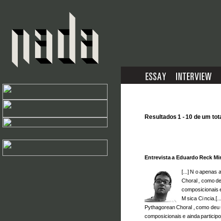
Resultados 1 - 10 de um tot
Entrevista a Eduardo Reck Mi
[...] N o apenas
Choral , como d
composicionais e
M sica Ci ncia.[
Pythagorean Choral , como deu
composicionais e ainda participo