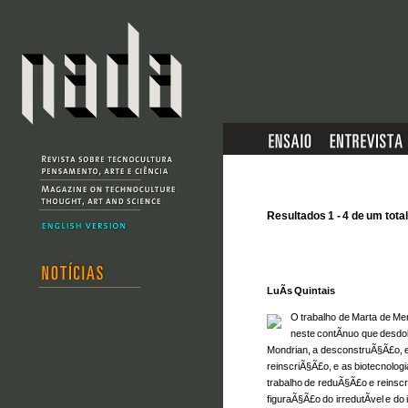
Resultados 1 - 4 de um total
LuÃ­s Quintais
O trabalho de Marta de Men
neste contÃ­nuo que desdo
Mondrian, a desconstru
Ã§Ã£
o,
reinscriÃ§Ã£o, e as biotecnolog
trabalho de redu
Ã§Ã£
o e reinscr
figura
Ã§Ã£
o do irredutÃ­vel e do