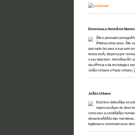
Entrevista a HermÃ­nio Martin
Ã‰ o pensador portuguÃªs
Ãºltimos trinta anos. Ã‰ c
que nada faz para a sua auto-p
textos estÃ¡ dispersa por revis
o seu lado bom. HermÃ­nio Ã© u
da ciÃªncia e da tecnologia e t
JoÃ£o Urbano e Paulo Urbano.
JoÃ£o Urbano
Este livro debruÃ§a-se so
repercussÃµes do devir tecn
como eixo a condiÃ§Ã£o human
desactivaÃ§Ã£o das narrativas,
legitimam e extremam esse devi