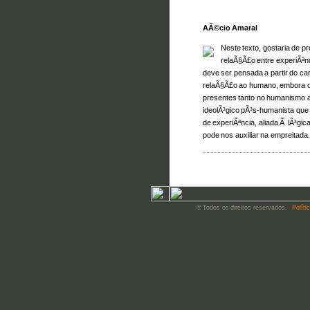
AÃ©cio Amaral
Neste texto, gostaria de 
relaÃ§Ã£o entre experiÃªn
deve ser pensada a partir do ca
relaÃ§Ã£o ao humano, embora o
presentes tanto no humanismo a
ideolÃ³gico pÃ³s-humanista que
de experiÃªncia, aliada Ã lÃ³gi
pode nos auxiliar na empreitada
© Todos os direitos reservados.
Políti