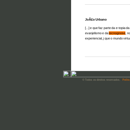
JoÃ£o Urbano
[...] e que faz parte da e-topia d
evanjelismo e da
tecnognose
, n
experiencial, j que o mundo virtual
© Todos os direitos reservados.
Políti