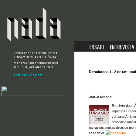
Resultados 1 - 2 de um total
JoÃ£o Urbano
Este livro debr
impactos e reper
vel planetÃ¡rio
procede a uma 
narrativas, muitas delas de teo
esse devir.