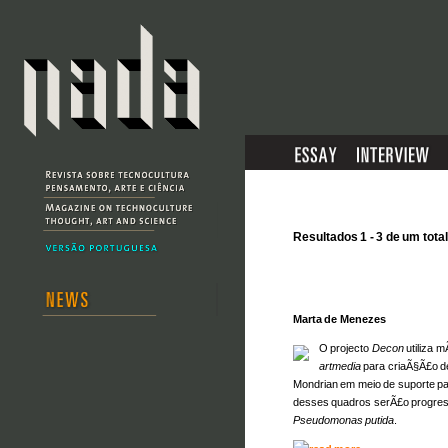
Resultados 1 - 3 de um total
Marta de Menezes
O projecto
Decon
utiliza 
artmedia
para criaÃ§Ã£o d
Mondrian em meio de suporte pa
desses quadros serÃ£o progres
Pseudomonas putida
.