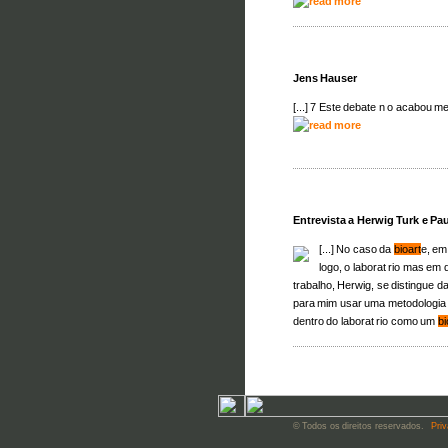
Jens Hauser
[...] 7 Este debate n o acabou 
Entrevista a Herwig Turk e Pau
[...] No caso da
bioart
e, em
logo, o laborat rio mas em 
trabalho, Herwig, se distingue d
para mim usar uma metodologia in
dentro do laborat rio como um
bi
© Todos os direitos reservados.
Priv