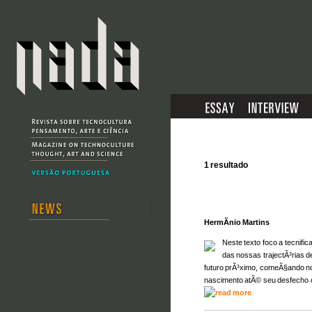
1 resultado
HermÃ­nio Martins
Neste texto foco a tecnif
das nossas trajectÃ³rias d
futuro prÃ³ximo, comeÃ§ando no
nascimento atÃ© seu desfecho 