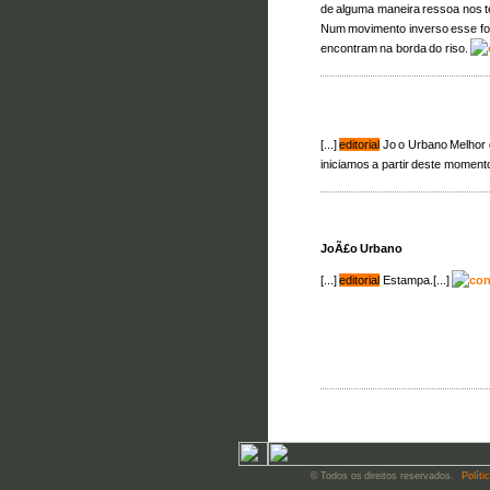
de alguma maneira ressoa nos t
Num movimento inverso esse for
encontram na borda do riso.
[...]
editorial
Jo o Urbano Melhor 
iniciamos a partir deste momento
JoÃ£o Urbano
[...]
editorial
Estampa.[...]
© Todos os direitos reservados.
Políti