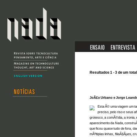
Resultados 1 - 3 de um total
JoÃ£o Urbano e Jorge Leand
Esta Ã© uma viagem um tan
preciso, pelo riso e seus a
grotesco, a comÃ©dia, a ironia, 
aparecimento da Nada, constru
que ficou quase tudo de fora, d
mÃºltiplas linhas, filiaÃ§Ãµes,