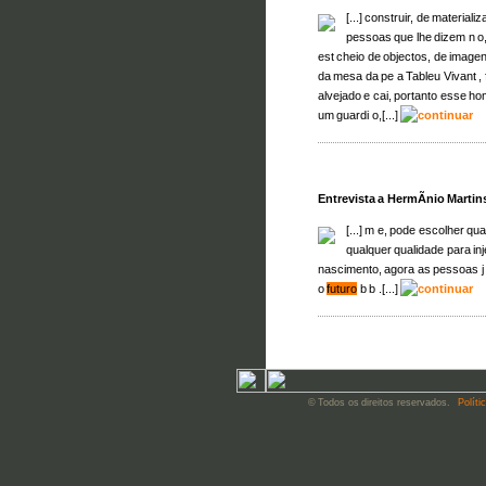
[...] construir, de material
pessoas que lhe dizem n o
est cheio de objectos, de imagens
da mesa da pe a Tableu Vivant , 
alvejado e cai, portanto esse 
um guardi o,[...]
Entrevista a HermÃ­nio Martin
[...] m e, pode escolher q
qualquer qualidade para in
nascimento, agora as pessoas j
o
futuro
b b .[...]
© Todos os direitos reservados.
Políti