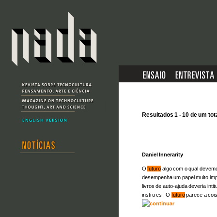
Resultados 1 - 10 de um tot
Daniel Innerarity
O
futuro
algo com o qual devemo
desempenha um papel muito impo
livros de auto-ajuda deveria int
instru es . O
futuro
parece a cois