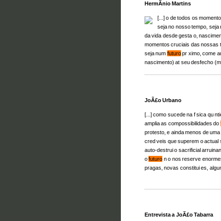
HermÃ­nio Martins
[...] o de todos os momento
seja no nosso tempo, sej
da vida desde gesta o, nascimen
momentos cruciais das nossas tr
seja num
futuro
pr ximo, come an
nascimento) at seu desfecho (mor
JoÃ£o Urbano
[...] como sucede na f sica qu n
amplia as compossibilidades do
protesto, e ainda menos de uma 
cred veis que superem o actual s
auto-destrui o sacrificial arruina
o
futuro
n o nos reserve enormes
pragas, novas constitui es, algu
Entrevista a JoÃ£o Tabarra