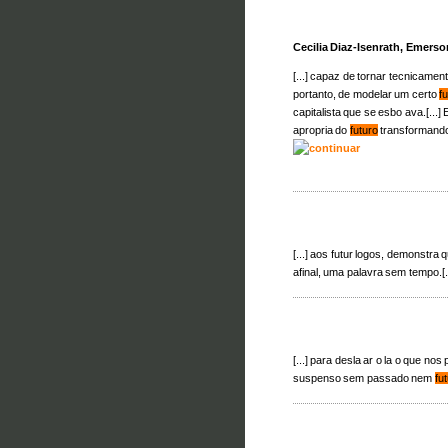
Cecilia Diaz-Isenrath, Emerson
[...] capaz de tornar tecnicamen
portanto, de modelar um certo
f
capitalista que se esbo ava.[...]
apropria do
futuro
transformand
[...] aos futur logos, demonstra
afinal, uma palavra sem tempo.[.
[...] para desla ar o la o que n
suspenso sem passado nem
fu