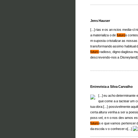
Jens Hauser
[...] rias e os an ncios media-cl
a materializa o de
futuro
s contes
m suposta cristalizar as nossas in
transformando assimo habitual d
futuro
radioso, digno daglosa mui
descrevendo-nos a Disneyland[.
Entrevista a Silva Carvalho
[...] eu acho determinante
que come a a tactear um c
tua obra:[...] possivelmente aq
certa altura venha a ser a poesi
poss vel, e n o nos dev amos es
futuro
s e que vamos pertencer d
da escola v o conhecer o[...]