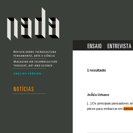
1 resultado
JoÃ£o Urbano
[...] Os principais pensadores 
pticos para embarcar em
messi