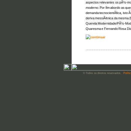
aspectos relevantes os pÃ³s-m
moderno
. Por fim abordo as que
demanda tecnocientÃ­fica, isto 
deriva messiÃ¢nica da mesma.Es
Querela Modernidade/PÃ³s-Mod
Quaresma e Fernando Rosa Dia
© Todos os direitos reservados.
Políti