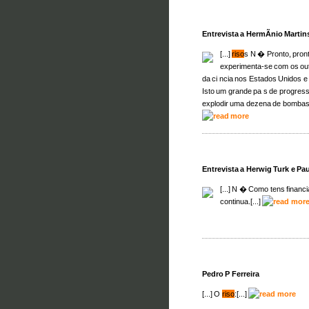
Entrevista a HermÃ­nio Martin
[...]
riso
s N � Pronto, pront
experimenta-se com os ou
da ci ncia nos Estados Unidos e
Isto um grande pa s de progresso
explodir uma dezena de bombas a
Entrevista a Herwig Turk e Pau
[...] N � Como tens finan
continua.[...]
Pedro P Ferreira
[...] O
riso
:[...]