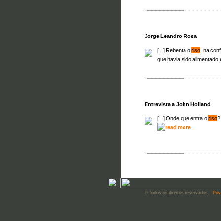
Jorge Leandro Rosa
[...] Rebenta o
riso
, na con
que havia sido alimentado e
Entrevista a John Holland
[...] Onde que entra o
riso
?
© Todos os direitos reservados.
Priv