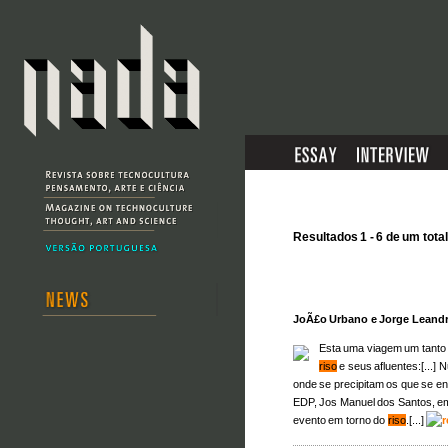
Resultados 1 - 6 de um total
JoÃ£o Urbano e Jorge Leand
Esta uma viagem um tanto c
riso
e seus afluentes:[...]
onde se precipitam os que se e
EDP, Jos Manuel dos Santos, em
evento em torno do
riso
.[...]