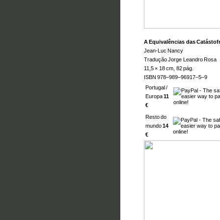
A Equivalências das Catástof
Jean-Luc Nancy
Tradução Jorge Leandro Rosa
11,5 × 18 cm, 82 pág.
ISBN 978–989–96917–5–9
Portugal /
Europa
11
€
Resto do
mundo
14
€