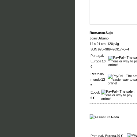
Romance Sujo
João Urbano
14 × 21 cm, 120 pág.
ISBN 978–989–96917–0–4
Portugal /
Europa
10
€
Resto do
mundo
13
€
Ebook
6 €
Portugal / Europa
20 €