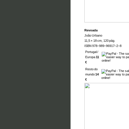
Revoada
João Urbano
11,5 × 18 cm, 120 pág.
ISBN 978–989–96917–2–8
Portugal /
Europa
11
€
Resto do
mundo
14
€